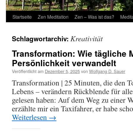
Startseite
Zen Meditation
Zen – Was ist das?
Medit
Kreativität
Schlagwortarchiv:
Transformation: Wie tägliche 
Persönlichkeit verwandelt
Veröffentlicht am
Dezember 5, 2025
von
Wolfgang D. Sauer
Transformation | 25 Minuten, die den T
Lebens – verändern Rückblende für alle, 
gelesen haben: Auf dem Weg zu einer 
erzählte mir ein Taxifahrer, er habe s
Weiterlesen
→