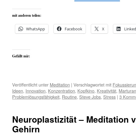
mit anderen teilen:
WhatsApp
Facebook
X
Linked
Gefällt mir:
Veröffentlicht unter
Meditation
|
Verschlagwortet mit
Fokussieru
Ideen
,
Innovation
,
Konzentration
,
Kopfkino
,
Kreativität
,
Martura
Problemlösungsfähigkeit
,
Routine
,
Steve Jobs
,
Stress
|
3 Komm
Neuroplastizität – Meditation 
Gehirn