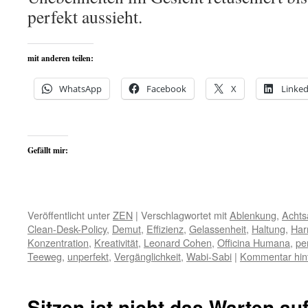
perfekt aussieht.
mit anderen teilen:
WhatsApp
Facebook
X
Linked
Gefällt mir:
Veröffentlicht unter
ZEN
|
Verschlagwortet mit
Ablenkung
,
Achts
Clean-Desk-Policy
,
Demut
,
Effizienz
,
Gelassenheit
,
Haltung
,
Har
Konzentration
,
Kreativität
,
Leonard Cohen
,
Officina Humana
,
pe
Teeweg
,
unperfekt
,
Vergänglichkeit
,
Wabi-Sabi
|
Kommentar hin
Sitzen ist nicht das Warten au