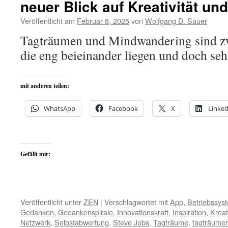
neuer Blick auf Kreativität und
Veröffentlicht am
Februar 8, 2025
von
Wolfgang D. Sauer
Tagträumen und Mindwandering sind zw
die eng beieinander liegen und doch seh
mit anderen teilen:
WhatsApp
Facebook
X
Linked
Gefällt mir:
Veröffentlicht unter
ZEN
|
Verschlagwortet mit
App
,
Betriebssys
Gedanken
,
Gedankenspirale
,
Innovationskraft
,
Inspiration
,
Kreati
Netzwerk
,
Selbstabwertung
,
Steve Jobs
,
Tagträume
,
tagträume