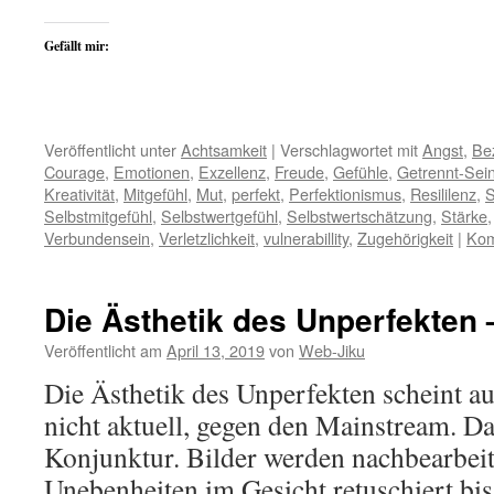
Gefällt mir:
Veröffentlicht unter
Achtsamkeit
|
Verschlagwortet mit
Angst
,
Be
Courage
,
Emotionen
,
Exzellenz
,
Freude
,
Gefühle
,
Getrennt-Sei
Kreativität
,
Mitgefühl
,
Mut
,
perfekt
,
Perfektionismus
,
Resililenz
,
Selbstmitgefühl
,
Selbstwertgefühl
,
Selbstwertschätzung
,
Stärke
Verbundensein
,
Verletzlichkeit
,
vulnerabillity
,
Zugehörigkeit
|
Kom
Die Ästhetik des Unperfekten 
Veröffentlicht am
April 13, 2019
von
Web-Jiku
Die Ästhetik des Unperfekten scheint aus
nicht aktuell, gegen den Mainstream. Da
Konjunktur. Bilder werden nachbearbeite
Unebenheiten im Gesicht retuschiert bis