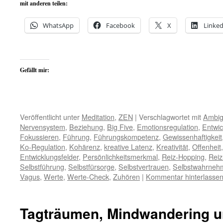
mit anderen teilen:
WhatsApp
Facebook
X
Linked
Gefällt mir:
Veröffentlicht unter
Meditation
,
ZEN
|
Verschlagwortet mit
Ambigu
Nervensystem
,
Beziehung
,
Big Five
,
Emotionsregulation
,
Entwic
Fokussieren
,
Führung
,
Führungskompetenz
,
Gewissenhaftigkeit
Ko-Regulation
,
Kohärenz
,
kreative Latenz
,
Kreativität
,
Offenheit
Entwicklungsfelder
,
Persönlichkeitsmerkmal
,
Reiz-Hopping
,
Reiz
Selbstführung
,
Selbstfürsorge
,
Selbstvertrauen
,
Selbstwahrneh
Vagus
,
Werte
,
Werte-Check
,
Zuhören
|
Kommentar hinterlasse
Tagträumen, Mindwandering u