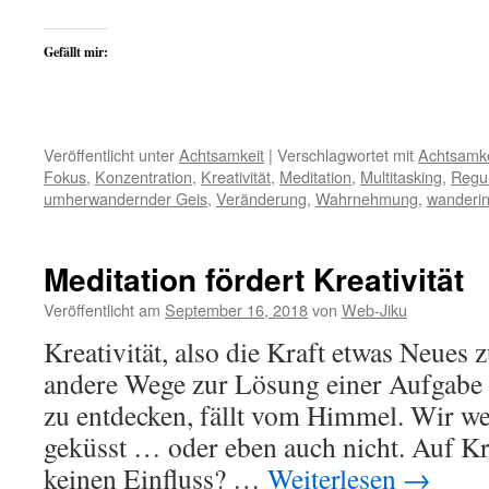
Gefällt mir:
Veröffentlicht unter
Achtsamkeit
|
Verschlagwortet mit
Achtsamke
Fokus
,
Konzentration
,
Kreativität
,
Meditation
,
Multitasking
,
Regul
umherwandernder Geis
,
Veränderung
,
Wahrnehmung
,
wanderi
Meditation fördert Kreativität
Veröffentlicht am
September 16, 2018
von
Web-Jiku
Kreativität, also die Kraft etwas Neues z
andere Wege zur Lösung einer Aufgabe 
zu entdecken, fällt vom Himmel. Wir w
geküsst … oder eben auch nicht. Auf Kr
keinen Einfluss? …
Weiterlesen
→