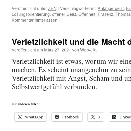
Veröffentlicht unter
ZEN
|
Verschlagwortet mit
Anfängergeist
,
Fa
Lösungsorientierung
,
offener Geist
,
Offenheit
,
Präsenz
,
Thomas
Kommentar hinterlassen
Verletzlichkeit und die Macht 
Veröffentlicht am
März 27, 2021
von
Web-Jiku
Verletzlichkeit ist etwas, worum wir ei
machen. Es scheint unangenehm zu sein.
Verletzlichkeit mit Angst, Scham und u
Selbstwertgefühl verbunden.
mit anderen teilen:
WhatsApp
Facebook
X
Linked