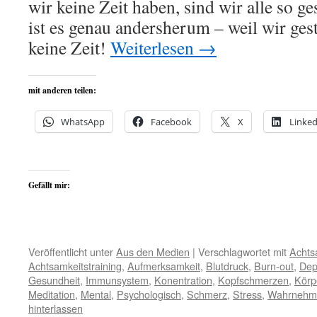
wir keine Zeit haben, sind wir alle so ge
ist es genau andersherum – weil wir gest
keine Zeit!
Weiterlesen
→
mit anderen teilen:
WhatsApp
Facebook
X
Linked
Gefällt mir:
Veröffentlicht unter
Aus den Medien
|
Verschlagwortet mit
Achts
Achtsamkeitstraining
,
Aufmerksamkeit
,
Blutdruck
,
Burn-out
,
Dep
Gesundheit
,
Immunsystem
,
Konentration
,
Kopfschmerzen
,
Körp
Meditation
,
Mental
,
Psychologisch
,
Schmerz
,
Stress
,
Wahrnehm
hinterlassen