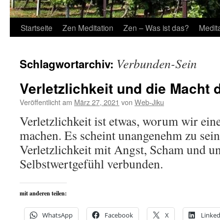
Startseite
Zen Meditation
Zen – Was ist das?
Medit
Verbunden-Sein
Schlagwortarchiv:
Verletzlichkeit und die Macht 
Veröffentlicht am
März 27, 2021
von
Web-Jiku
Verletzlichkeit ist etwas, worum wir ei
machen. Es scheint unangenehm zu sein.
Verletzlichkeit mit Angst, Scham und u
Selbstwertgefühl verbunden.
mit anderen teilen:
WhatsApp
Facebook
X
Linked