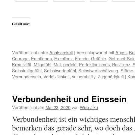
Gefällt mir:
Veröffentlicht unter
Achtsamkeit
|
Verschlagwortet mit
Angst
,
Be
Courage
,
Emotionen
,
Exzellenz
,
Freude
,
Gefühle
,
Getrennt-Sei
Kreativität
,
Mitgefühl
,
Mut
,
perfekt
,
Perfektionismus
,
Resililenz
,
Selbstmitgefühl
,
Selbstwertgefühl
,
Selbstwertschätzung
,
Stärke
Verbundensein
,
Verletzlichkeit
,
vulnerabillity
,
Zugehörigkeit
|
Kom
Verbundenheit und Einssein
Veröffentlicht am
Mai 23, 2020
von
Web-Jiku
Verbundenheit ist ein wichtiges mensch
bemerken das gerade sehr, wo doch das 