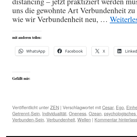
distancing – jetzt praktiziert werden m
uns die gewohnte Art Verbundenheit zu 
wie wir Verbundenheit neu, …
Weiterl
mit anderen teilen:
WhatsApp
Facebook
X
Linked
Gefällt mir:
Veröffentlicht unter
ZEN
|
Verschlagwortet mit
Cesar
,
Ego
,
Einhe
Getrennt-Sein
,
Individualität
,
Oneness
,
Ozean
,
psychologisches 
Verbunden-Sein
,
Verbundenheit
,
Wellen
|
Kommentar hinterlas