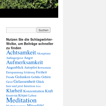
Nutzen Sie die Schlagwörter-
Wolke, um Beiträge schneller
zu finden
Achtsamkeit
Akzeptanz
Angst
Anfängergeist
Aufmerksamkeit
Augenblick
Autopilot
Bewusstsein
Freiheit
Entspannung
Erfahrung
Gedanken
Gehirn
Freude
Gefühle
Gelassenheit
Glück
Geist
hier und jetzt
Intuition
Jetzt
Klarheit
Kraft
Konzentration
Körper
Leben
Kreativität
Meditation
Mitgefühl
Meditationspraxis