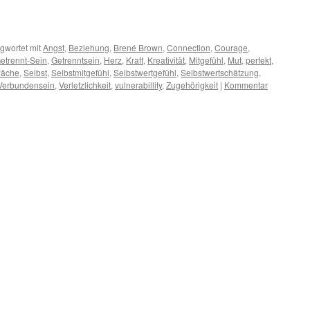
gwortet mit
Angst
,
Beziehung
,
Brené Brown
,
Connection
,
Courage
,
etrennt-Sein
,
Getrenntsein
,
Herz
,
Kraft
,
Kreativität
,
Mitgefühl
,
Mut
,
perfekt
,
äche
,
Selbst
,
Selbstmitgefühl
,
Selbstwertgefühl
,
Selbstwertschätzung
,
Verbundensein
,
Verletzlichkeit
,
vulnerabillity
,
Zugehörigkeit
|
Kommentar