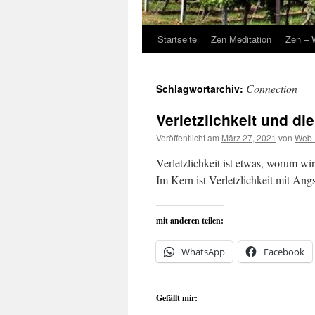
Startseite
Zen Meditation
Zen – 
Connection
Schlagwortarchiv:
Verletzlichkeit und di
Veröffentlicht am
März 27, 2021
von
Web-
Verletzlichkeit ist etwas, worum w
Im Kern ist Verletzlichkeit mit An
mit anderen teilen:
WhatsApp
Facebook
Gefällt mir: