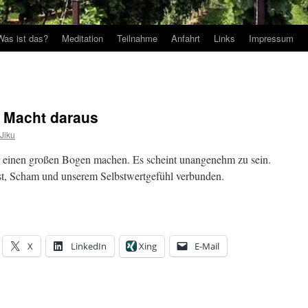
Was ist das?
Meditation
Teilnahme
Anfahrt
Links
Impressum
e Macht daraus
Jiku
ir einen großen Bogen machen. Es scheint unangenehm zu sein.
gst, Scham und unserem Selbstwertgefühl verbunden.
X
LinkedIn
Xing
E-Mail