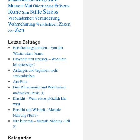
Präsenz
Moment
Mut
Orientierung
Stress
Ruhe
Stille
Sinn
Veränderung
Verbundenheit
Wahrnehmung
Zazen
Wirklichkeit
Zen
Zeit
Letzte Beiträge
Entscheidungskriterien – Von den
Wüstenvätern lernen
Labyrinth und Irrgarten – Worin bin
ich unterwegs?
Anfangen und beginnen: nicht
steckenbleiben
Am Fluss
Drei Dimensionen und Wirkweisen
meditativer Praxis (I)
Einsicht – Wenn etwas plötzlich klar
wird
Einsicht und Weisheit – Mentale
Nahrung (Teil 3)
Nur kurz mal – Mentale Nahrung (Teil
2)
Kategorien