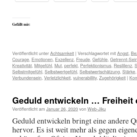
Gefällt mir:
Veröffentlicht unter
Achtsamkeit
|
Verschlagwortet mit
Angst
,
Be
Courage
,
Emotionen
,
Exzellenz
,
Freude
,
Gefühle
,
Getrennt-Sei
Kreativität
,
Mitgefühl
,
Mut
,
perfekt
,
Perfektionismus
,
Resililenz
,
Selbstmitgefühl
,
Selbstwertgefühl
,
Selbstwertschätzung
,
Stärke
Verbundensein
,
Verletzlichkeit
,
vulnerabillity
,
Zugehörigkeit
|
Kom
Geduld entwickeln … Freiheit 
Veröffentlicht am
Januar 26, 2020
von
Web-Jiku
Geduld entwickeln bringt eine andere Q
hervor. Es ist weit mehr als gegen eigen