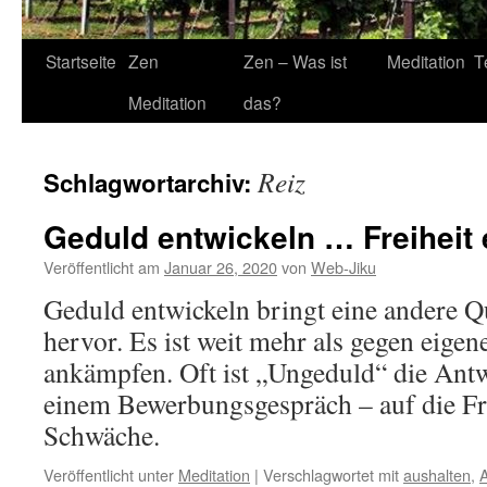
Startseite
Zen
Zen – Was ist
Meditation
T
Meditation
das?
Reiz
Schlagwortarchiv:
Geduld entwickeln … Freiheit 
Veröffentlicht am
Januar 26, 2020
von
Web-Jiku
Geduld entwickeln bringt eine andere Q
hervor. Es ist weit mehr als gegen eigen
ankämpfen. Oft ist „Ungeduld“ die Antw
einem Bewerbungsgespräch – auf die Fr
Schwäche.
Veröffentlicht unter
Meditation
|
Verschlagwortet mit
aushalten
,
A