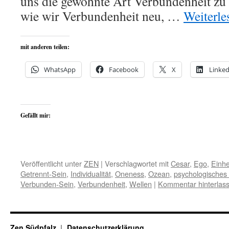
uns die gewohnte Art Verbundenheit zu 
wie wir Verbundenheit neu, …
Weiterl
mit anderen teilen:
WhatsApp
Facebook
X
Linked
Gefällt mir:
Veröffentlicht unter
ZEN
|
Verschlagwortet mit
Cesar
,
Ego
,
Einhe
Getrennt-Sein
,
Individualität
,
Oneness
,
Ozean
,
psychologisches 
Verbunden-Sein
,
Verbundenheit
,
Wellen
|
Kommentar hinterlas
Zen Südpfalz
Datenschutzerklärung