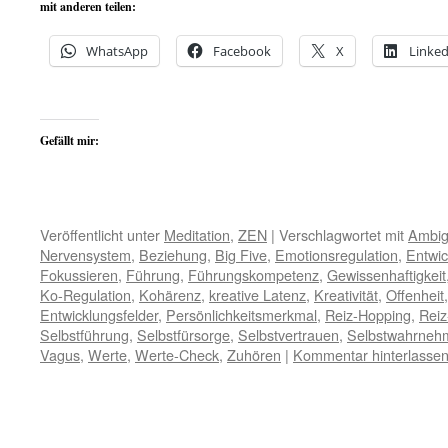
mit anderen teilen:
WhatsApp
Facebook
X
Linked
Gefällt mir:
Veröffentlicht unter
Meditation
,
ZEN
|
Verschlagwortet mit
Ambigu
Nervensystem
,
Beziehung
,
Big Five
,
Emotionsregulation
,
Entwic
Fokussieren
,
Führung
,
Führungskompetenz
,
Gewissenhaftigkeit
Ko-Regulation
,
Kohärenz
,
kreative Latenz
,
Kreativität
,
Offenheit
Entwicklungsfelder
,
Persönlichkeitsmerkmal
,
Reiz-Hopping
,
Reiz
Selbstführung
,
Selbstfürsorge
,
Selbstvertrauen
,
Selbstwahrneh
Vagus
,
Werte
,
Werte-Check
,
Zuhören
|
Kommentar hinterlasse