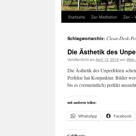
Startseite
Zen Meditation
Zen – 
Clean-Desk-Pol
Schlagwortarchiv:
Die Ästhetik des Unpe
Veröffentlicht am
April 13, 2019
von
Web-
Die Ästhetik des Unperfekten schein
Perfekte hat Konjunktur. Bilder wer
bis es (vermeintlich) perfekt aussieht
mit anderen teilen:
WhatsApp
Facebook
Gefällt mir: