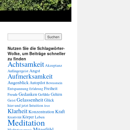
Nutzen Sie die Schlagwörter-
Wolke, um Beiträge schneller
zu finden
Achtsamkeit
Akzeptanz
Angst
Anfängergeist
Aufmerksamkeit
Augenblick
Autopilot
Bewusstsein
Freiheit
Entspannung
Erfahrung
Gedanken
Gehirn
Freude
Gefühle
Gelassenheit
Glück
Geist
hier und jetzt
Intuition
Jetzt
Klarheit
Kraft
Konzentration
Körper
Leben
Kreativität
Meditation
Mitgefühl
Meditationspraxis