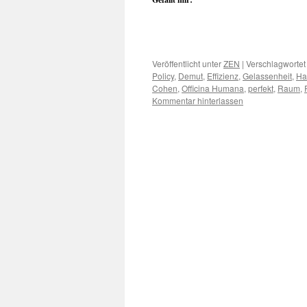
Veröffentlicht unter
ZEN
|
Verschlagwortet
Policy
,
Demut
,
Effizienz
,
Gelassenheit
,
Ha
Cohen
,
Officina Humana
,
perfekt
,
Raum
,
Kommentar hinterlassen