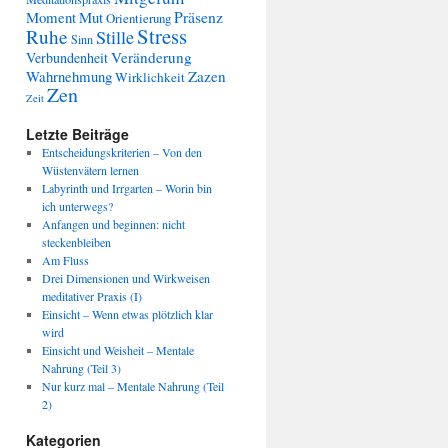
Präsenz
Moment
Mut
Orientierung
Stress
Ruhe
Stille
Sinn
Veränderung
Verbundenheit
Wahrnehmung
Zazen
Wirklichkeit
Zen
Zeit
Letzte Beiträge
Entscheidungskriterien – Von den
Wüstenvätern lernen
Labyrinth und Irrgarten – Worin bin
ich unterwegs?
Anfangen und beginnen: nicht
steckenbleiben
Am Fluss
Drei Dimensionen und Wirkweisen
meditativer Praxis (I)
Einsicht – Wenn etwas plötzlich klar
wird
Einsicht und Weisheit – Mentale
Nahrung (Teil 3)
Nur kurz mal – Mentale Nahrung (Teil
2)
Kategorien