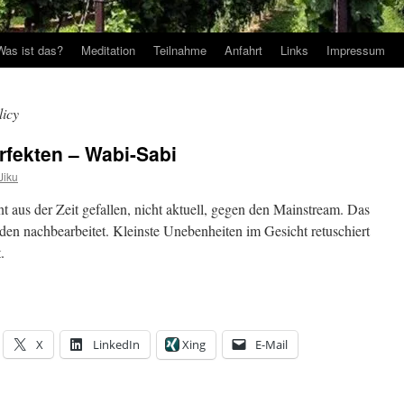
Was ist das?
Meditation
Teilnahme
Anfahrt
Links
Impressum
icy
rfekten – Wabi-Sabi
Jiku
t aus der Zeit gefallen, nicht aktuell, gegen den Mainstream. Das
den nachbearbeitet. Kleinste Unebenheiten im Gesicht retuschiert
.
X
LinkedIn
Xing
E-Mail