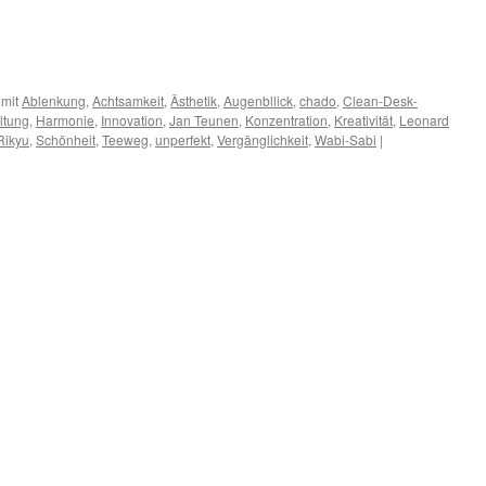
 mit
Ablenkung
,
Achtsamkeit
,
Ästhetik
,
Augenbllick
,
chado
,
Clean-Desk-
ltung
,
Harmonie
,
Innovation
,
Jan Teunen
,
Konzentration
,
Kreativität
,
Leonard
Rikyu
,
Schönheit
,
Teeweg
,
unperfekt
,
Vergänglichkeit
,
Wabi-Sabi
|