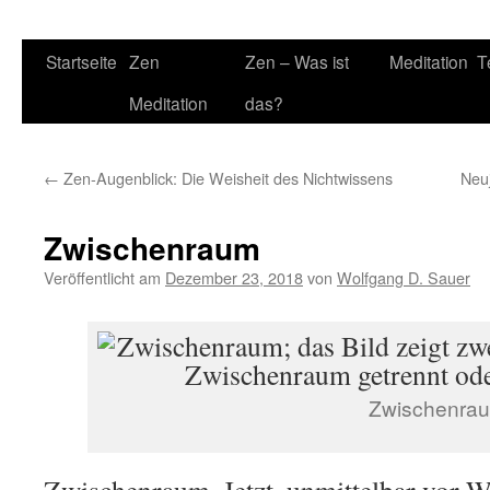
Startseite
Zen
Zen – Was ist
Meditation
T
Meditation
das?
←
Zen-Augenblick: Die Weisheit des Nichtwissens
Neuj
Zwischenraum
Veröffentlicht am
Dezember 23, 2018
von
Wolfgang D. Sauer
Zwischenra