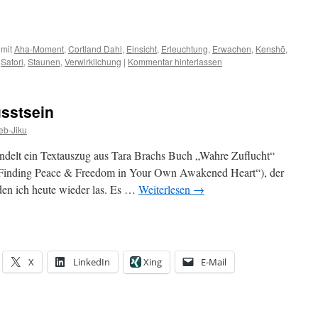
 mit
Aha-Moment
,
Cortland Dahl
,
Einsicht
,
Erleuchtung
,
Erwachen
,
Kenshō
,
,
Satori
,
Staunen
,
Verwirklichung
|
Kommentar hinterlassen
usstsein
b-Jiku
andelt ein Textauszug aus Tara Brachs Buch „Wahre Zuflucht“
e: Finding Peace & Freedom in Your Own Awakened Heart“), der
 den ich heute wieder las. Es …
Weiterlesen
→
X
LinkedIn
Xing
E-Mail