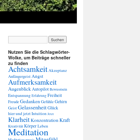
Nutzen Sie die Schlagwörter-
Wolke, um Beiträge schneller
zu finden
Achtsamkeit
Akzeptanz
Angst
Anfängergeist
Aufmerksamkeit
Augenblick
Autopilot
Bewusstsein
Freiheit
Entspannung
Erfahrung
Gedanken
Gehirn
Freude
Gefühle
Gelassenheit
Glück
Geist
hier und jetzt
Intuition
Jetzt
Klarheit
Kraft
Konzentration
Körper
Leben
Kreativität
Meditation
Mitgefühl
Meditationspraxis