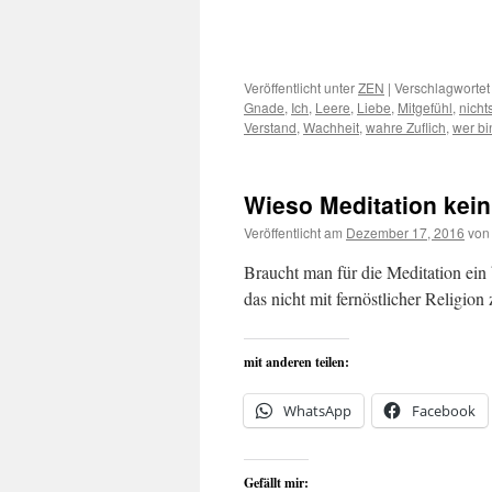
Veröffentlicht unter
ZEN
|
Verschlagwortet
Gnade
,
Ich
,
Leere
,
Liebe
,
Mitgefühl
,
nicht
Verstand
,
Wachheit
,
wahre Zuflich
,
wer bi
Wieso Meditation kein
Veröffentlicht am
Dezember 17, 2016
von
Braucht man für die Meditation ein
das nicht mit fernöstlicher Religio
mit anderen teilen:
WhatsApp
Facebook
Gefällt mir: