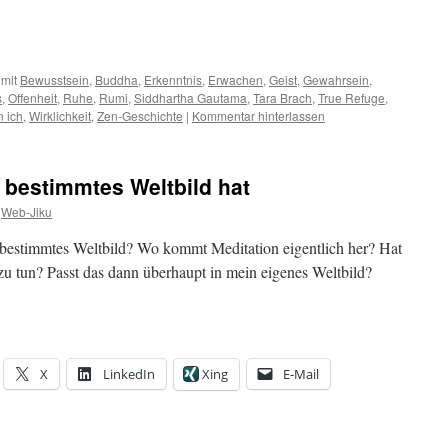
 mit
Bewusstsein
,
Buddha
,
Erkenntnis
,
Erwachen
,
Geist
,
Gewahrsein
,
s
,
Offenheit
,
Ruhe
,
Rumi
,
Siddhartha Gautama
,
Tara Brach
,
True Refuge
,
n ich
,
Wirklichkeit
,
Zen-Geschichte
|
Kommentar hinterlassen
 bestimmtes Weltbild hat
Web-Jiku
 bestimmtes Weltbild? Wo kommt Meditation eigentlich her? Hat
n zu tun? Passt das dann überhaupt in mein eigenes Weltbild?
X
LinkedIn
Xing
E-Mail