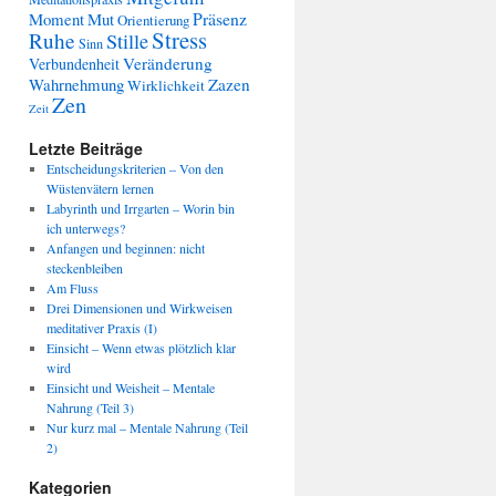
Präsenz
Moment
Mut
Orientierung
Stress
Ruhe
Stille
Sinn
Veränderung
Verbundenheit
Wahrnehmung
Zazen
Wirklichkeit
Zen
Zeit
Letzte Beiträge
Entscheidungskriterien – Von den
Wüstenvätern lernen
Labyrinth und Irrgarten – Worin bin
ich unterwegs?
Anfangen und beginnen: nicht
steckenbleiben
Am Fluss
Drei Dimensionen und Wirkweisen
meditativer Praxis (I)
Einsicht – Wenn etwas plötzlich klar
wird
Einsicht und Weisheit – Mentale
Nahrung (Teil 3)
Nur kurz mal – Mentale Nahrung (Teil
2)
Kategorien