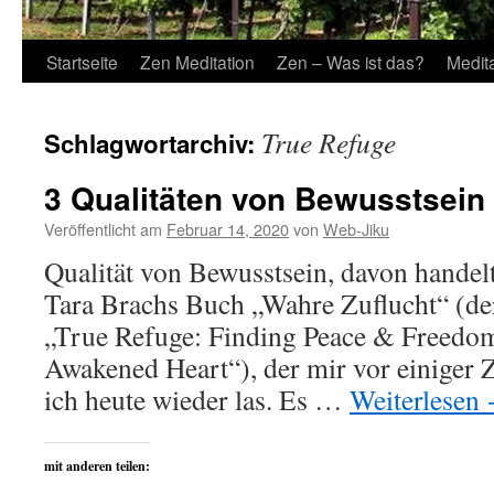
Startseite
Zen Meditation
Zen – Was ist das?
Medit
True Refuge
Schlagwortarchiv:
3 Qualitäten von Bewusstsein
Veröffentlicht am
Februar 14, 2020
von
Web-Jiku
Qualität von Bewusstsein, davon handel
Tara Brachs Buch „Wahre Zuflucht“ (der
„True Refuge: Finding Peace & Freedo
Awakened Heart“), der mir vor einiger 
ich heute wieder las. Es …
Weiterlesen
mit anderen teilen: