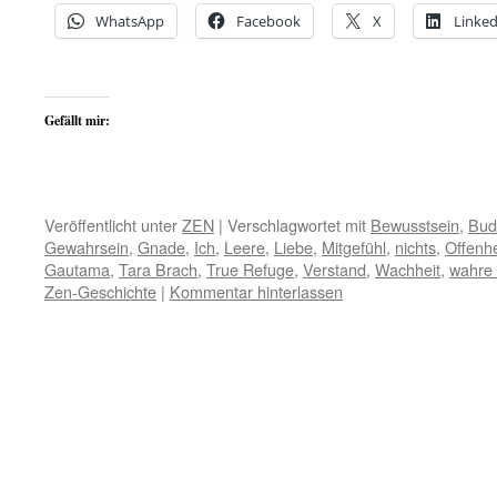
WhatsApp
Facebook
X
Linked
Gefällt mir:
Veröffentlicht unter
ZEN
|
Verschlagwortet mit
Bewusstsein
,
Bud
Gewahrsein
,
Gnade
,
Ich
,
Leere
,
Liebe
,
Mitgefühl
,
nichts
,
Offenhe
Gautama
,
Tara Brach
,
True Refuge
,
Verstand
,
Wachheit
,
wahre 
Zen-Geschichte
|
Kommentar hinterlassen