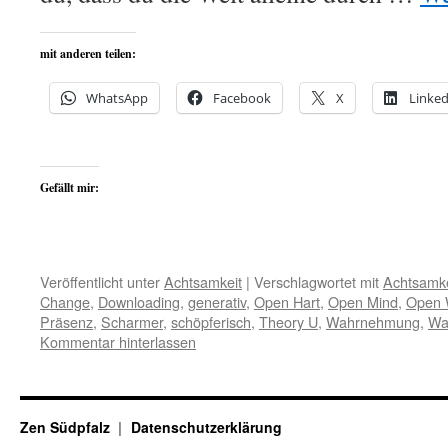
mit anderen teilen:
WhatsApp
Facebook
X
Linked
Gefällt mir:
Veröffentlicht unter
Achtsamkeit
|
Verschlagwortet mit
Achtsamke
Change
,
Downloading
,
generativ
,
Open Hart
,
Open Mind
,
Open W
Präsenz
,
Scharmer
,
schöpferisch
,
Theory U
,
Wahrnehmung
,
Wa
Kommentar hinterlassen
Zen Südpfalz
Datenschutzerklärung