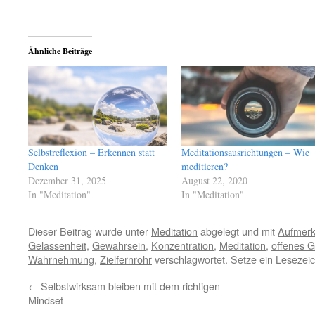
Ähnliche Beiträge
Selbstreflexion – Erkennen statt
Meditationsausrichtungen – Wie
Denken
meditieren?
Dezember 31, 2025
August 22, 2020
In "Meditation"
In "Meditation"
Dieser Beitrag wurde unter
Meditation
abgelegt und mit
Aufmerk
Gelassenheit
,
Gewahrsein
,
Konzentration
,
Meditation
,
offenes 
Wahrnehmung
,
Zielfernrohr
verschlagwortet. Setze ein Lesezei
←
Selbstwirksam bleiben mit dem richtigen
Mindset