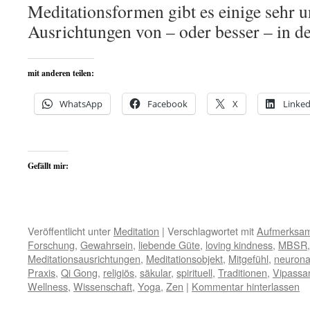
Meditationsformen gibt es einige sehr u
Ausrichtungen von – oder besser – in de
mit anderen teilen:
WhatsApp
Facebook
X
Linked
Gefällt mir:
Veröffentlicht unter
Meditation
|
Verschlagwortet mit
Aufmerksam
Forschung
,
Gewahrsein
,
liebende Güte
,
loving kindness
,
MBSR
Meditationsausrichtungen
,
Meditationsobjekt
,
Mitgefühl
,
neurona
Praxis
,
Qi Gong
,
religiös
,
säkular
,
spirituell
,
Traditionen
,
Vipassa
Wellness
,
Wissenschaft
,
Yoga
,
Zen
|
Kommentar hinterlassen