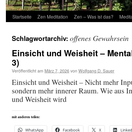
Startseite
Zen Meditation
Zen – Was ist das?
Medit
offenes Gewahrsein
Schlagwortarchiv:
Einsicht und Weisheit – Menta
3)
Veröffentlicht am
März 7, 2026
von
Wolfgang D. Sauer
Einsicht und Weisheit – Nicht mehr Inpu
sondern mehr innerer Raum. Wie aus In
und Weisheit wird
mit anderen teilen:
WhatsApp
Facebook
X
Linked