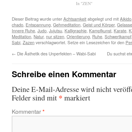
In "ZEN"
Dieser Beitrag wurde unter
Achtsamkeit
abgelegt und mit
Aikido
chado
,
Entspannung
,
Gehmeditation
,
Geist und Körper
,
Gelasse
Innere Ruhe
,
Judo
,
Jujutsu
,
Kalligraphie
,
Kampfkunst
,
Karate
,
K
Meditation
,
Natur
,
nur sitzen
,
Orientierung
,
Ruhe
,
Schwertkampf
Sabi
,
Zazen
verschlagwortet. Setze ein Lesezeichen für den
Per
←
Die Ästhetik des Unperfekten – Wabi-Sabi
Du suchst et
Schreibe einen Kommentar
Deine E-Mail-Adresse wird nicht veröffe
*
Felder sind mit
markiert
Kommentar
*