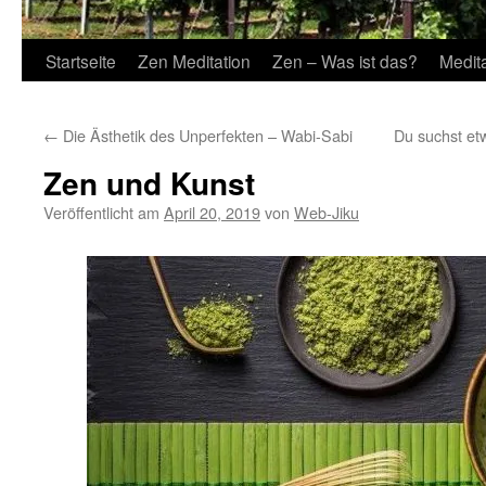
Startseite
Zen Meditation
Zen – Was ist das?
Medit
←
Die Ästhetik des Unperfekten – Wabi-Sabi
Du suchst et
Zen und Kunst
Veröffentlicht am
April 20, 2019
von
Web-Jiku