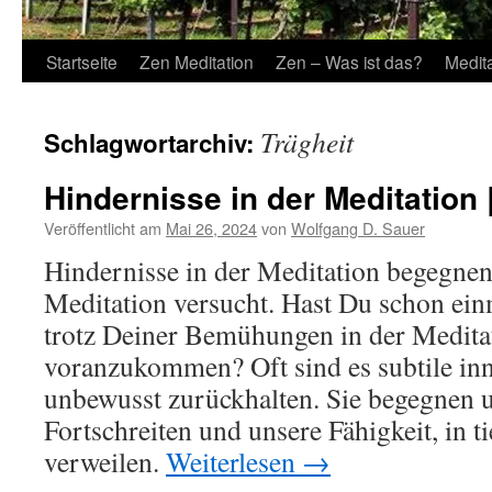
Startseite
Zen Meditation
Zen – Was ist das?
Medit
Trägheit
Schlagwortarchiv:
Hindernisse in der Meditation 
Veröffentlicht am
Mai 26, 2024
von
Wolfgang D. Sauer
Hindernisse in der Meditation begegnen 
Meditation versucht. Hast Du schon ein
trotz Deiner Bemühungen in der Meditat
voranzukommen? Oft sind es subtile inn
unbewusst zurückhalten. Sie begegnen u
Fortschreiten und unsere Fähigkeit, in t
verweilen.
Weiterlesen
→