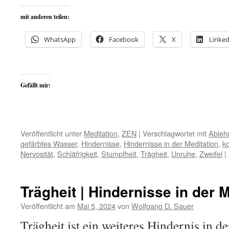
mit anderen teilen:
WhatsApp
Facebook
X
Linked
Gefällt mir:
Veröffentlicht unter
Meditation
,
ZEN
|
Verschlagwortet mit
Ableh
gefärbtes Wasser
,
Hindernisse
,
Hindernisse in der Meditation
,
k
Nervosität
,
Schläfrigkeit
,
Stumpfheit
,
Trägheit
,
Unruhe
,
Zweifel
|
Trägheit | Hindernisse in der 
Veröffentlicht am
Mai 5, 2024
von
Wolfgang D. Sauer
Trägheit ist ein weiteres Hindernis in de