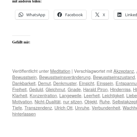
mit anderen teilen:
WhatsApp
Facebook
X
Linked
Gefällt mir:
Veröffentlicht unter
Meditation
|
Verschlagwortet mit
Akzeptanz
,
Bewusstsein
,
Bewusstseinsveränderung
,
Bewusstseinszustand
Dankbarkeit
,
Demut
,
Denkmuster
,
Einsicht
,
Einssein
,
Entspannu
Freiheit
,
Geduld
,
Gleichmut
,
Gnade
,
Harald Piron
,
Hinderniss
,
H
Klarheit
,
Konzentration
,
Langeweile
,
Leerheit
,
Leichtigkeit
,
Liebe
Motivation
,
Nicht-Dualität
,
nur sitzen
,
Objekt
,
Ruhe
,
Selbstakzep
Tiefe
,
Transzendenz
,
Ulrich Ott
,
Unruhe
,
Verbundenheit
,
Wachhe
hinterlassen