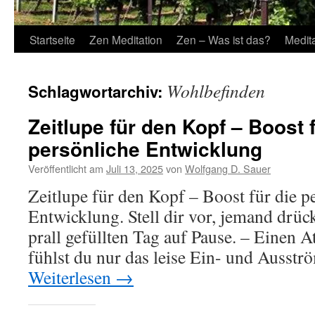
Startseite
Zen Meditation
Zen – Was ist das?
Medit
Wohlbefinden
Schlagwortarchiv:
Zeitlupe für den Kopf – Boost f
persönliche Entwicklung
Veröffentlicht am
Juli 13, 2025
von
Wolfgang D. Sauer
Zeitlupe für den Kopf – Boost für die p
Entwicklung. Stell dir vor, jemand drüc
prall gefüllten Tag auf Pause. – Einen 
fühlst du nur das leise Ein- und Ausst
Weiterlesen
→