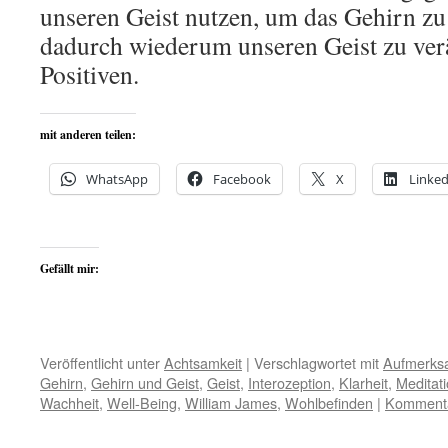
unseren Geist nutzen, um das Gehirn z
dadurch wiederum unseren Geist zu ve
Positiven.
mit anderen teilen:
WhatsApp
Facebook
X
Linked
Gefällt mir:
Veröffentlicht unter
Achtsamkeit
|
Verschlagwortet mit
Aufmerks
Gehirn
,
Gehirn und Geist
,
Geist
,
Interozeption
,
Klarheit
,
Meditat
Wachheit
,
Well-Being
,
William James
,
Wohlbefinden
|
Kommenta