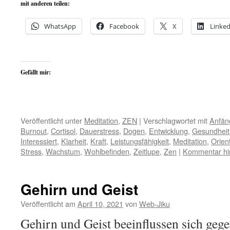
mit anderen teilen:
WhatsApp
Facebook
X
Linked
Gefällt mir:
Veröffentlicht unter
Meditation
,
ZEN
|
Verschlagwortet mit
Anfän
Burnout
,
Cortisol
,
Dauerstress
,
Dogen
,
Entwicklung
,
Gesundheit
Interessiert
,
Klarheit
,
Kraft
,
Leistungsfähigkeit
,
Meditation
,
Orien
Stress
,
Wachstum
,
Wohlbefinden
,
Zeitlupe
,
Zen
|
Kommentar hi
Gehirn und Geist
Veröffentlicht am
April 10, 2021
von
Web-Jiku
Gehirn und Geist beeinflussen sich geg