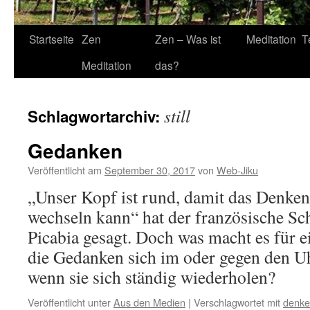
Startseite
Zen
Zen – Was ist
Meditation
T
Meditation
das?
still
Schlagwortarchiv:
Gedanken
Veröffentlicht am
September 30, 2017
von
Web-Jiku
„Unser Kopf ist rund, damit das Denken
wechseln kann“ hat der französische Schr
Picabia gesagt. Doch was macht es für e
die Gedanken sich im oder gegen den Uh
wenn sie sich ständig wiederholen?
Veröffentlicht unter
Aus den Medien
|
Verschlagwortet mit
denk