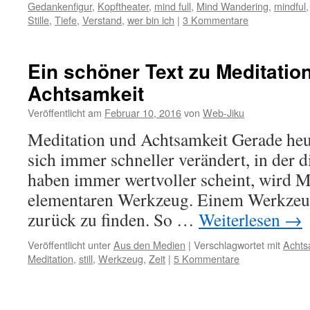
Gedankenfigur
,
Kopftheater
,
mind full
,
Mind Wandering
,
mindful
Stille
,
Tiefe
,
Verstand
,
wer bin ich
|
3 Kommentare
Ein schöner Text zu Meditatio
Achtsamkeit
Veröffentlicht am
Februar 10, 2016
von
Web-Jiku
Meditation und Achtsamkeit Gerade heute
sich immer schneller verändert, in der d
haben immer wertvoller scheint, wird M
elementaren Werkzeug. Einem Werkzeug
zurück zu finden. So …
Weiterlesen
→
Veröffentlicht unter
Aus den Medien
|
Verschlagwortet mit
Achts
Meditation
,
still
,
Werkzeug
,
Zeit
|
5 Kommentare