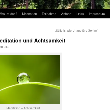
Was ist das?
Meditation
Teilnahme
Anfahrt
Links
Impressum
„Stille ist wie Urlaub fürs Gehirn“
→
editation und Achtsamkeit
b-Jiku
Meditation – Achtsamkeit