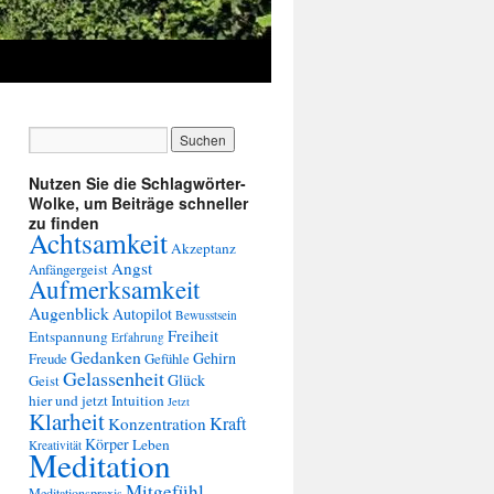
Nutzen Sie die Schlagwörter-
Wolke, um Beiträge schneller
zu finden
Achtsamkeit
Akzeptanz
Angst
Anfängergeist
Aufmerksamkeit
Augenblick
Autopilot
Bewusstsein
Freiheit
Entspannung
Erfahrung
Gedanken
Gehirn
Freude
Gefühle
Gelassenheit
Glück
Geist
hier und jetzt
Intuition
Jetzt
Klarheit
Kraft
Konzentration
Körper
Leben
Kreativität
Meditation
Mitgefühl
Meditationspraxis