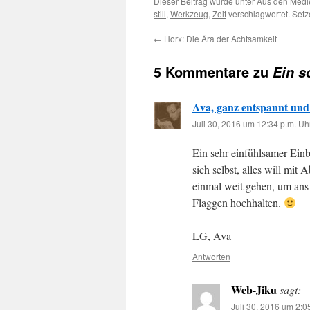
Dieser Beitrag wurde unter
Aus den Medi
still
,
Werkzeug
,
Zeit
verschlagwortet. Setz
←
Horx: Die Ära der Achtsamkeit
5 Kommentare zu
Ein s
Ava, ganz entspannt und 
Juli 30, 2016 um 12:34 p.m. Uh
Ein sehr einfühlsamer Einb
sich selbst, alles will mi
einmal weit gehen, um ans
Flaggen hochhalten.
LG, Ava
Antworten
Web-Jiku
sagt:
Juli 30, 2016 um 2:0