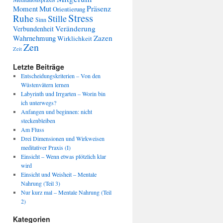
Präsenz
Moment
Mut
Orientierung
Stress
Ruhe
Stille
Sinn
Veränderung
Verbundenheit
Wahrnehmung
Zazen
Wirklichkeit
Zen
Zeit
Letzte Beiträge
Entscheidungskriterien – Von den
Wüstenvätern lernen
Labyrinth und Irrgarten – Worin bin
ich unterwegs?
Anfangen und beginnen: nicht
steckenbleiben
Am Fluss
Drei Dimensionen und Wirkweisen
meditativer Praxis (I)
Einsicht – Wenn etwas plötzlich klar
wird
Einsicht und Weisheit – Mentale
Nahrung (Teil 3)
Nur kurz mal – Mentale Nahrung (Teil
2)
Kategorien