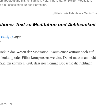
en
abgelegt und mit
Achtsamkeit
,
Herz
,
Innen
,
Marion Hölzel
,
Meditation
,
e ein Lesezeichen für den
Permalink
.
„Stille ist wie Urlaub fürs Gehirn“
→
chöner Text zu Meditation und Achtsamkeit
ruhig :)
sagt:
r
lick in das Wesen der Meditation. Kaum einer vertraut noch auf
t Ablenkung oder Pillen kompensiert werden. Dabei muss man nicht
 Ziel zu kommen. Gut, dass noch einige Bedachte die richtigen
5 p.m. Uhr