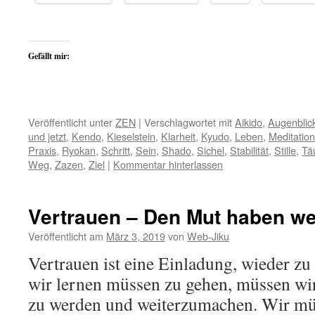
Gefällt mir:
Veröffentlicht unter
ZEN
|
Verschlagwortet mit
Aikido
,
Augenblic
und jetzt
,
Kendo
,
Kieselstein
,
Klarheit
,
Kyudo
,
Leben
,
Meditation
Praxis
,
Ryokan
,
Schritt
,
Sein
,
Shado
,
Sichel
,
Stabilität
,
Stille
,
Tä
Weg
,
Zazen
,
Ziel
|
Kommentar hinterlassen
Vertrauen – Den Mut haben w
Veröffentlicht am
März 3, 2019
von
Web-Jiku
Vertrauen ist eine Einladung, wieder zu
wir lernen müssen zu gehen, müssen wir
zu werden und weiterzumachen. Wir müs