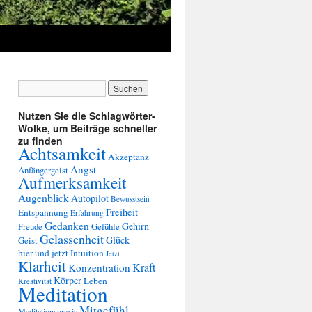
Nutzen Sie die Schlagwörter-
Wolke, um Beiträge schneller
zu finden
Achtsamkeit
Akzeptanz
Angst
Anfängergeist
Aufmerksamkeit
Augenblick
Autopilot
Bewusstsein
Freiheit
Entspannung
Erfahrung
Gedanken
Gehirn
Freude
Gefühle
Gelassenheit
Glück
Geist
hier und jetzt
Intuition
Jetzt
Klarheit
Kraft
Konzentration
Körper
Leben
Kreativität
Meditation
Mitgefühl
Meditationspraxis