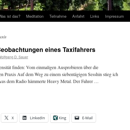
Was ist das?
Meditation
Teilnahme
Anfahrt
Links
Impressum
axis
Beobachtungen eines Taxifahrers
Wolfgang D. Sauer
ntensität finden: Vom einmaligen Ausprobieren über die
en Praxis Auf dem Weg zu einem siebentägigen Sesshin stieg ich
 Aus dem Radio hämmerte Heavy Metal. Der Fahrer …
X
LinkedIn
Xing
E-Mail