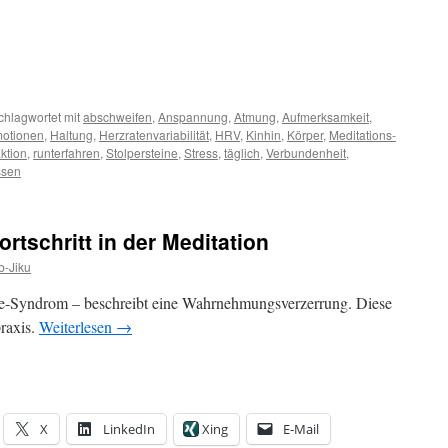
chlagwortet mit
abschweifen
,
Anspannung
,
Atmung
,
Aufmerksamkeit
,
otionen
,
Haltung
,
Herzratenvariabilität
,
HRV
,
Kinhin
,
Körper
,
Meditations-
ktion
,
runterfahren
,
Stolpersteine
,
Stress
,
täglich
,
Verbundenheit
,
ssen
rtschritt in der Meditation
-Jiku
ine-Syndrom – beschreibt eine Wahrnehmungsverzerrung. Diese
praxis.
Weiterlesen
→
X
LinkedIn
Xing
E-Mail