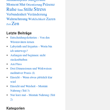
Präsenz
Moment
Mut
Orientierung
Stress
Ruhe
Stille
Sinn
Veränderung
Verbundenheit
Wahrnehmung
Zazen
Wirklichkeit
Zen
Zeit
Letzte Beiträge
Entscheidungskriterien – Von den
Wüstenvätern lernen
Labyrinth und Irrgarten – Worin bin
ich unterwegs?
Anfangen und beginnen: nicht
steckenbleiben
Am Fluss
Drei Dimensionen und Wirkweisen
meditativer Praxis (I)
Einsicht – Wenn etwas plötzlich klar
wird
Einsicht und Weisheit – Mentale
Nahrung (Teil 3)
Nur kurz mal – Mentale Nahrung (Teil
2)
Kategorien