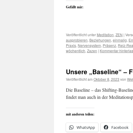
Gefällt mir:
Veröffentlicht unter
Meditation
,
ZEN
|
Vers
ausprobieren
,
Beziehungen
,
einmalig
,
Em
Praxis
,
Nervensystem
,
Präsenz
,
Reiz-Rea
wöchentlich
,
Zazen
|
Kommentar hinterla
Unsere „Baseline“ – Fo
Veröffentlicht am
Oktober 8, 2023
von
Web
Die Baseline – das Shifting-Basel
findet man auch in der Meditations
mit anderen teilen:
WhatsApp
Facebook