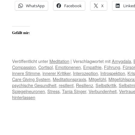
WhatsApp
Facebook
X
Linked
Gefällt mir:
Veröffentlicht unter
Meditation
|
Verschlagwortet mit
Amygdala
,
Compassion
,
Cortisol
,
Emotionenen
,
Empathie
,
Führung
,
Fürso
innere Stimme
,
innerer Kritiker
,
Interozeption
,
Introspektion
,
Kris
Care Giving System
,
Meditationspraxis
,
Mitgefühl
,
Mitgefühlspra
psychische Gesundheit
,
resilient
,
Resilienz
,
Selbstkritik
,
Selbstmi
Spiegelneuronen
,
Stress
,
Tania Singer
,
Verbundenheit
,
Vertrau
hinterlassen