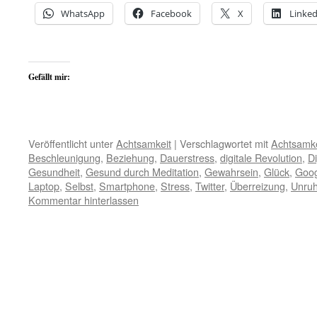
WhatsApp
Facebook
X
Linked
Gefällt mir:
Veröffentlicht unter
Achtsamkeit
|
Verschlagwortet mit
Achtsamke
Beschleunigung
,
Beziehung
,
Dauerstress
,
digitale Revolution
,
Di
Gesundheit
,
Gesund durch Meditation
,
Gewahrsein
,
Glück
,
Goog
Laptop
,
Selbst
,
Smartphone
,
Stress
,
Twitter
,
Überreizung
,
Unru
Kommentar hinterlassen