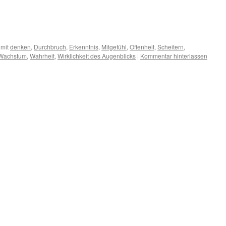
 mit
denken
,
Durchbruch
,
Erkenntnis
,
Mitgefühl
,
Offenheit
,
Scheitern
,
Wachstum
,
Wahrheit
,
Wirklichkeit des Augenblicks
|
Kommentar hinterlassen