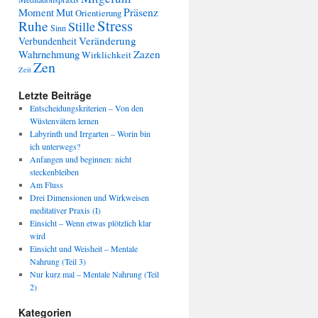
Präsenz
Moment
Mut
Orientierung
Stress
Ruhe
Stille
Sinn
Veränderung
Verbundenheit
Wahrnehmung
Zazen
Wirklichkeit
Zen
Zeit
Letzte Beiträge
Entscheidungskriterien – Von den
Wüstenvätern lernen
Labyrinth und Irrgarten – Worin bin
ich unterwegs?
Anfangen und beginnen: nicht
steckenbleiben
Am Fluss
Drei Dimensionen und Wirkweisen
meditativer Praxis (I)
Einsicht – Wenn etwas plötzlich klar
wird
Einsicht und Weisheit – Mentale
Nahrung (Teil 3)
Nur kurz mal – Mentale Nahrung (Teil
2)
Kategorien