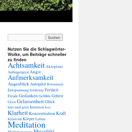
Nutzen Sie die Schlagwörter-
Wolke, um Beiträge schneller
zu finden
Achtsamkeit
Akzeptanz
Angst
Anfängergeist
Aufmerksamkeit
Augenblick
Autopilot
Bewusstsein
Freiheit
Entspannung
Erfahrung
Gedanken
Gehirn
Freude
Gefühle
Gelassenheit
Glück
Geist
hier und jetzt
Intuition
Jetzt
Klarheit
Kraft
Konzentration
Körper
Leben
Kreativität
Meditation
Mitgefühl
Meditationspraxis