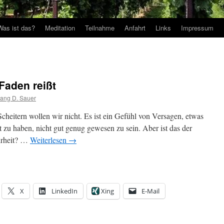
Was ist das?
Meditation
Teilnahme
Anfahrt
Links
Impressum
Faden reißt
ang D. Sauer
Scheitern wollen wir nicht. Es ist ein Gefühl von Versagen, etwas
t zu haben, nicht gut genug gewesen zu sein. Aber ist das der
hrheit? …
Weiterlesen
→
X
LinkedIn
Xing
E-Mail