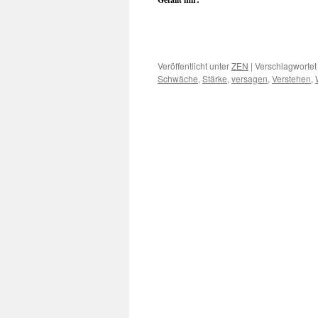
Veröffentlicht unter
ZEN
|
Verschlagwortet
Schwäche
,
Stärke
,
versagen
,
Verstehen
,