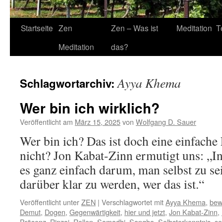
Startseite
Zen
Zen – Was ist
Meditation
T
Meditation
das?
Ayya Khema
Schlagwortarchiv:
Wer bin ich wirklich?
Veröffentlicht am
März 15, 2025
von
Wolfgang D. Sauer
Wer bin ich? Das ist doch eine einfache
nicht? Jon Kabat-Zinn ermutigt uns: „In
es ganz einfach darum, man selbst zu se
darüber klar zu werden, wer das ist.“
Veröffentlicht unter
ZEN
|
Verschlagwortet mit
Ayya Khema
,
bew
Demut
,
Dogen
,
Gegenwärtigkeit
,
hier und jetzt
,
Jon Kabat-Zinn
,
Präsenz
,
Rinzai
,
Rollen
,
Samadhi
,
Sangha
,
Selbsterkenntnis
,
se