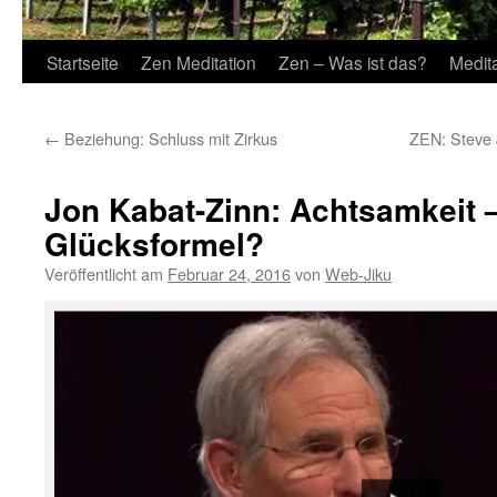
Startseite
Zen Meditation
Zen – Was ist das?
Medit
←
Beziehung: Schluss mit Zirkus
ZEN: Steve J
Jon Kabat-Zinn: Achtsamkeit 
Glücksformel?
Veröffentlicht am
Februar 24, 2016
von
Web-Jiku