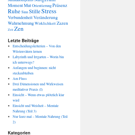
Präsenz
Moment
Mut
Orientierung
Stress
Ruhe
Stille
Sinn
Veränderung
Verbundenheit
Wahrnehmung
Zazen
Wirklichkeit
Zen
Zeit
Letzte Beiträge
Entscheidungskriterien – Von den
Wüstenvätern lernen
Labyrinth und Irrgarten – Worin bin
ich unterwegs?
Anfangen und beginnen: nicht
steckenbleiben
Am Fluss
Drei Dimensionen und Wirkweisen
meditativer Praxis (I)
Einsicht – Wenn etwas plötzlich klar
wird
Einsicht und Weisheit – Mentale
Nahrung (Teil 3)
Nur kurz mal – Mentale Nahrung (Teil
2)
Kategorien