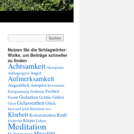
Nutzen Sie die Schlagwörter-
Wolke, um Beiträge schneller
zu finden
Achtsamkeit
Akzeptanz
Angst
Anfängergeist
Aufmerksamkeit
Augenblick
Autopilot
Bewusstsein
Freiheit
Entspannung
Erfahrung
Gedanken
Gehirn
Freude
Gefühle
Gelassenheit
Glück
Geist
hier und jetzt
Intuition
Jetzt
Klarheit
Kraft
Konzentration
Körper
Leben
Kreativität
Meditation
Mitgefühl
Meditationspraxis