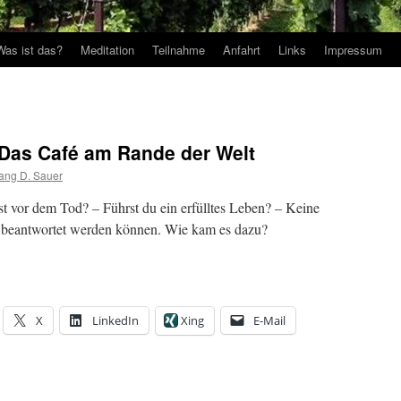
Was ist das?
Meditation
Teilnahme
Anfahrt
Links
Impressum
 Das Café am Rande der Welt
ang D. Sauer
t vor dem Tod? – Führst du ein erfülltes Leben? – Keine
t beantwortet werden können. Wie kam es dazu?
X
LinkedIn
Xing
E-Mail