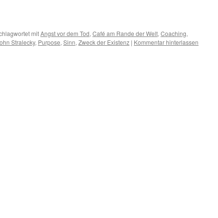
chlagwortet mit
Angst vor dem Tod
,
Café am Rande der Welt
,
Coaching
,
ohn Stralecky
,
Purpose
,
Sinn
,
Zweck der Existenz
|
Kommentar hinterlassen