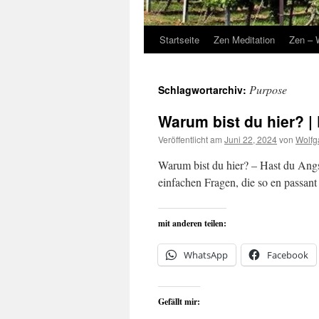
Startseite
Zen Meditation
Zen – 
Purpose
Schlagwortarchiv:
Warum bist du hier? |
Veröffentlicht am
Juni 22, 2024
von
Wolfg
Warum bist du hier? – Hast du Angs
einfachen Fragen, die so en passan
mit anderen teilen:
WhatsApp
Facebook
Gefällt mir: