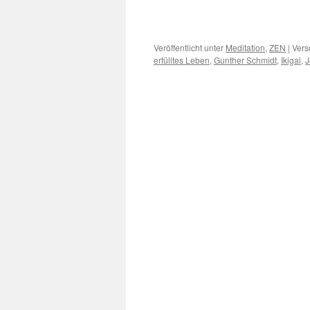
Veröffentlicht unter
Meditation
,
ZEN
|
Vers
erfülltes Leben
,
Gunther Schmidt
,
Ikigai
,
J