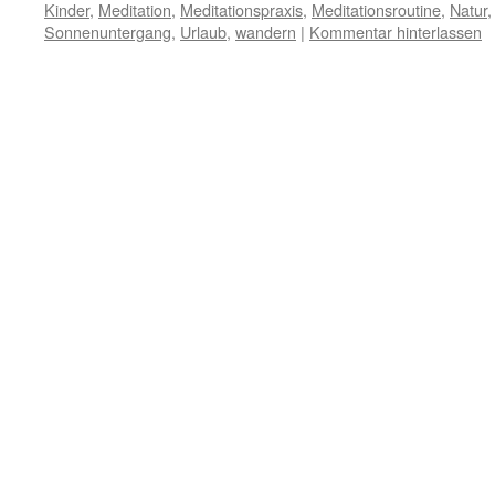
Kinder
,
Meditation
,
Meditationspraxis
,
Meditationsroutine
,
Natur
Sonnenuntergang
,
Urlaub
,
wandern
|
Kommentar hinterlassen