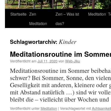
Startseite
Zen
Zen – Was ist
Meditation
T
Meditation
das?
Kinder
Schlagwortarchiv:
Meditationsroutine im Somme
Veröffentlicht am
Juli 11, 2020
von
Web-Jiku
Meditationsroutine im Sommer beibehalt
schwer? Bei Sommer, Sonne, den vielen
Geselligkeit mit anderen, kleinere oder
mit Abstand natürlich …) sind wir voll
bleibt die – vielleicht über Wochen un
Veröffentlicht unter
Meditation
|
Verschlagwortet mit
Achtsamkei