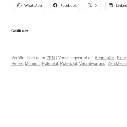
WhatsApp
Facebook
X
Linked
Gefällt mir:
Veröffentlicht unter
ZEN
|
Verschlagwortet mit
Augenblick
,
Fleu
Reflex
,
Moment
,
Potential
,
Potenzial
,
Verantwortung
,
Zen Meist