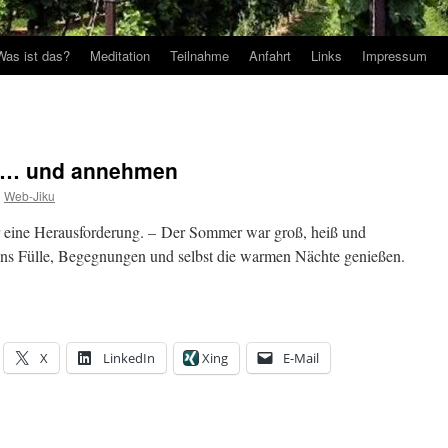
Was ist das?
Meditation
Teilnahme
Anfahrt
Links
Impressum
n … und annehmen
n
Web-Jiku
er eine Herausforderung. – Der Sommer war groß, heiß und
ß uns Fülle, Begegnungen und selbst die warmen Nächte genießen.
X
LinkedIn
Xing
E-Mail