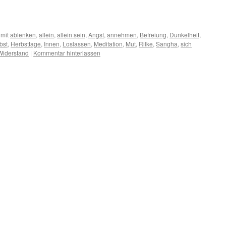
 mit
ablenken
,
allein
,
allein sein
,
Angst
,
annehmen
,
Befreiung
,
Dunkelheit
,
bst
,
Herbsttage
,
Innen
,
Loslassen
,
Meditation
,
Mut
,
Rilke
,
Sangha
,
sich
Widerstand
|
Kommentar hinterlassen