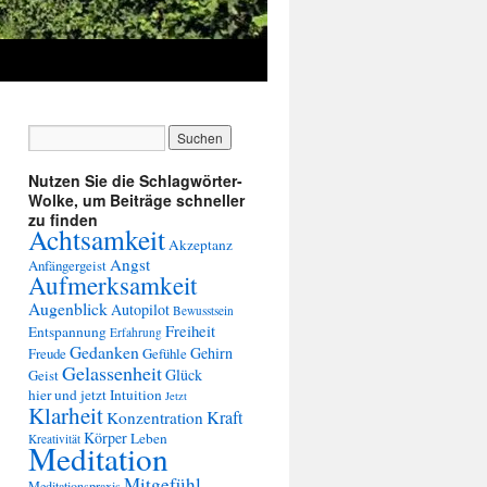
Nutzen Sie die Schlagwörter-
Wolke, um Beiträge schneller
zu finden
Achtsamkeit
Akzeptanz
Angst
Anfängergeist
Aufmerksamkeit
Augenblick
Autopilot
Bewusstsein
Freiheit
Entspannung
Erfahrung
Gedanken
Gehirn
Freude
Gefühle
Gelassenheit
Glück
Geist
hier und jetzt
Intuition
Jetzt
Klarheit
Kraft
Konzentration
Körper
Leben
Kreativität
Meditation
Mitgefühl
Meditationspraxis