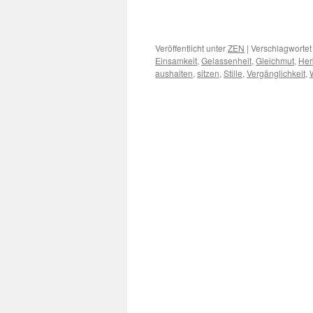
Veröffentlicht unter
ZEN
|
Verschlagwortet
Einsamkeit
,
Gelassenheit
,
Gleichmut
,
Her
aushalten
,
sitzen
,
Stille
,
Vergänglichkeit
,