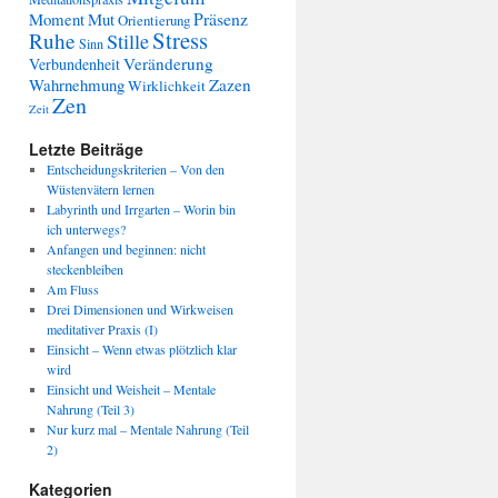
Präsenz
Moment
Mut
Orientierung
Stress
Ruhe
Stille
Sinn
Veränderung
Verbundenheit
Wahrnehmung
Zazen
Wirklichkeit
Zen
Zeit
Letzte Beiträge
Entscheidungskriterien – Von den
Wüstenvätern lernen
Labyrinth und Irrgarten – Worin bin
ich unterwegs?
Anfangen und beginnen: nicht
steckenbleiben
Am Fluss
Drei Dimensionen und Wirkweisen
meditativer Praxis (I)
Einsicht – Wenn etwas plötzlich klar
wird
Einsicht und Weisheit – Mentale
Nahrung (Teil 3)
Nur kurz mal – Mentale Nahrung (Teil
2)
Kategorien