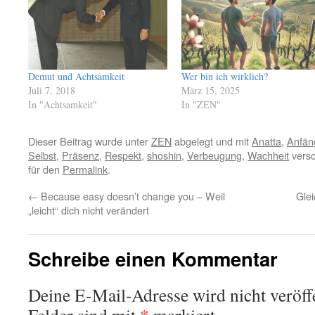
Demut und Achtsamkeit
Wer bin ich wirklich?
Juli 7, 2018
März 15, 2025
In "Achtsamkeit"
In "ZEN"
Dieser Beitrag wurde unter
ZEN
abgelegt und mit
Anatta
,
Anfän
Selbst
,
Präsenz
,
Respekt
,
shoshin
,
Verbeugung
,
Wachheit
versc
für den
Permalink
.
←
Because easy doesn’t change you – Weil
Glei
„leicht“ dich nicht verändert
Schreibe einen Kommentar
Deine E-Mail-Adresse wird nicht veröffe