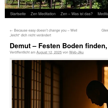
Startseite
Zen Meditation
Zen – Was ist das?
Medit
←
Because easy doesn’t change you – Weil
Glei
„leicht“ dich nicht verändert
Demut – Festen Boden finden, 
Veröffentlicht am
August 12, 2025
von
Web-Jiku