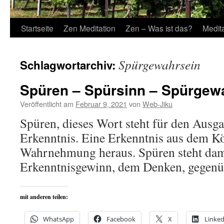
Startseite
Zen Meditation
Zen – Was ist das?
Medit
Spürgewahrsein
Schlagwortarchiv:
Spüren – Spürsinn – Spürgew
Veröffentlicht am
Februar 9, 2021
von
Web-Jiku
Spüren, dieses Wort steht für den Ausg
Erkenntnis. Eine Erkenntnis aus dem Kö
Wahrnehmung heraus. Spüren steht dam
Erkenntnisgewinn, dem Denken, gegenü
mit anderen teilen:
WhatsApp
Facebook
X
Linked