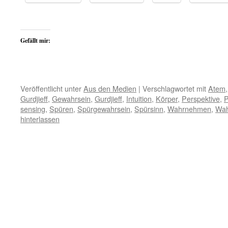
Gefällt mir:
Veröffentlicht unter
Aus den Medien
|
Verschlagwortet mit
Atem
Gurdjieff
,
Gewahrsein
,
Gurdjieff
,
Intuition
,
Körper
,
Perspektive
,
P
sensing
,
Spüren
,
Spürgewahrsein
,
Spürsinn
,
Wahrnehmen
,
Wa
hinterlassen