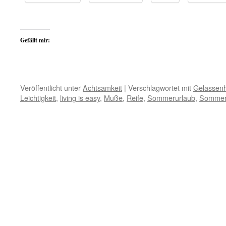
Gefällt mir:
Veröffentlicht unter
Achtsamkeit
|
Verschlagwortet mit
Gelassenh
Leichtigkeit
,
living is easy
,
Muße
,
Reife
,
Sommerurlaub
,
Sommer