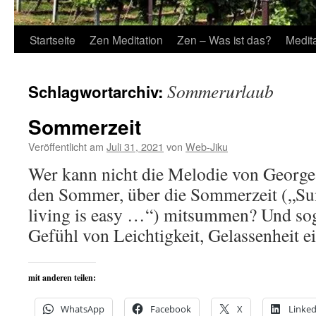
Startseite
Zen Meditation
Zen – Was ist das?
Medit
Sommerurlaub
Schlagwortarchiv:
Sommerzeit
Veröffentlicht am
Juli 31, 2021
von
Web-Jiku
Wer kann nicht die Melodie von George
den Sommer, über die Sommerzeit („S
living is easy …“) mitsummen? Und sogle
Gefühl von Leichtigkeit, Gelassenheit ei
mit anderen teilen:
WhatsApp
Facebook
X
Linked