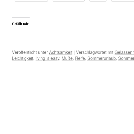
Gefällt mir:
Veröffentlicht unter
Achtsamkeit
|
Verschlagwortet mit
Gelassenh
Leichtigkeit
,
living is easy
,
Muße
,
Reife
,
Sommerurlaub
,
Sommer