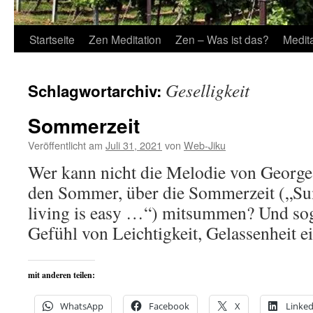
Startseite
Zen Meditation
Zen – Was ist das?
Medit
Geselligkeit
Schlagwortarchiv:
Sommerzeit
Veröffentlicht am
Juli 31, 2021
von
Web-Jiku
Wer kann nicht die Melodie von George
den Sommer, über die Sommerzeit („S
living is easy …“) mitsummen? Und sogle
Gefühl von Leichtigkeit, Gelassenheit ei
mit anderen teilen:
WhatsApp
Facebook
X
Linked