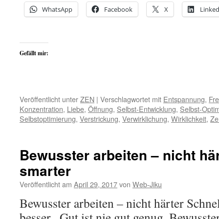
WhatsApp
Facebook
X
Linked
Gefällt mir:
Veröffentlicht unter
ZEN
|
Verschlagwortet mit
Entspannung
,
Fre
Konzentration
,
Liebe
,
Öffnung
,
Selbst-Entwicklung
,
Selbst-Opti
Selbstoptimierung
,
Verstrickung
,
Verwirklichung
,
Wirklichkeit
,
Ze
Bewusster arbeiten – nicht hä
smarter
Veröffentlicht am
April 29, 2017
von
Web-Jiku
Bewusster arbeiten – nicht härter Schnell
besser . Gut ist nie gut genug. Bewusste