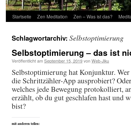
Startseite
Zen Meditation
Zen – Was ist das?
Medit
Selbstoptimierung
Schlagwortarchiv:
Selbstoptimierung – das ist ni
Veröffentlicht am
September 15, 2019
von
Web-Jiku
Selbstoptimierung hat Konjunktur. Wer 
die Schrittzähler-App ausprobiert? Ode
welches jede Bewegung protokolliert, an
erzählt, ob du gut geschlafen hast und w
bist?
mit anderen teilen: