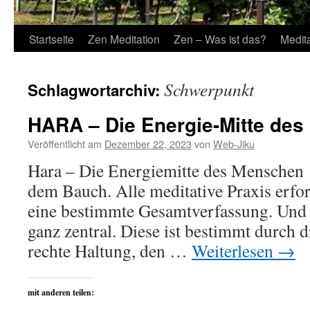
Startseite
Zen Meditation
Zen – Was ist das?
Medit
Schwerpunkt
Schlagwortarchiv:
HARA – Die Energie-Mitte de
Veröffentlicht am
Dezember 22, 2023
von
Web-Jiku
Hara – Die Energiemitte des Menschen 
dem Bauch. Alle meditative Praxis erford
eine bestimmte Gesamtverfassung. Und d
ganz zentral. Diese ist bestimmt durch d
rechte Haltung, den …
Weiterlesen
→
mit anderen teilen: