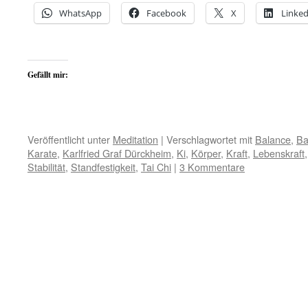
WhatsApp
Facebook
X
Linked
Gefällt mir:
Veröffentlicht unter
Meditation
|
Verschlagwortet mit
Balance
,
Ba
Karate
,
Karlfried Graf Dürckheim
,
Ki
,
Körper
,
Kraft
,
Lebenskraft
Stabilität
,
Standfestigkeit
,
Tai Chi
|
3 Kommentare