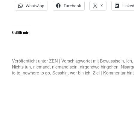
WhatsApp
Facebook
X
Linked
Gefällt mir:
Veröffentlicht unter
ZEN
|
Verschlagwortet mit
Bewusstsein
,
Ich
Nichts tun
,
niemand
,
niemand sein
,
nirgendwo hingehen
,
Nisarg
to to
,
nowhere to go
,
Sesshin
,
wer bin ich
,
Ziel
|
Kommentar hint