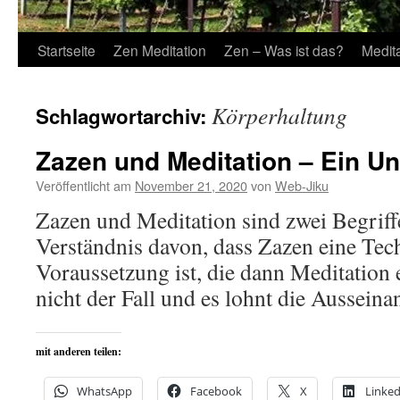
Startseite
Zen Meditation
Zen – Was ist das?
Medit
Körperhaltung
Schlagwortarchiv:
Zazen und Meditation – Ein U
Veröffentlicht am
November 21, 2020
von
Web-Jiku
Zazen und Meditation sind zwei Begriffe
Verständnis davon, dass Zazen eine Tec
Voraussetzung ist, die dann Meditation 
nicht der Fall und es lohnt die Aussein
mit anderen teilen:
WhatsApp
Facebook
X
Linked