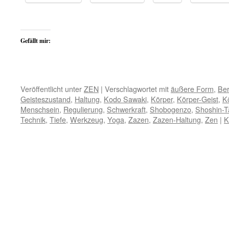
Gefällt mir:
Veröffentlicht unter
ZEN
|
Verschlagwortet mit
äußere Form
,
Be
Geisteszustand
,
Haltung
,
Kodo Sawaki
,
Körper
,
Körper-Geist
,
K
Menschsein
,
Regulierung
,
Schwerkraft
,
Shobogenzo
,
Shoshin-T
Technik
,
Tiefe
,
Werkzeug
,
Yoga
,
Zazen
,
Zazen-Haltung
,
Zen
|
K