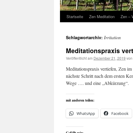
Startseite
Zen Meditation
Zen – 
Irritation
Schlagwortarchiv:
Meditationspraxis vert
Veröffentlicht am
Dezember 21, 2019
von
Meditationspraxis vertiefen, Zen im 
nächste Schritt nach dem ersten Ken
Wege …. und eine „Abkürzung“.
mit anderen teilen:
WhatsApp
Facebook
Gefällt mir: