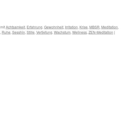
 mit
Achtsamkeit
,
Erfahrung
,
Gewohnheit
,
Irritation
,
Krise
,
MBSR
,
Meditation
,
,
Ruhe
,
Sesshin
,
Stille
,
Vertiefung
,
Wachstum
,
Wellness
,
ZEN-Meditation
|