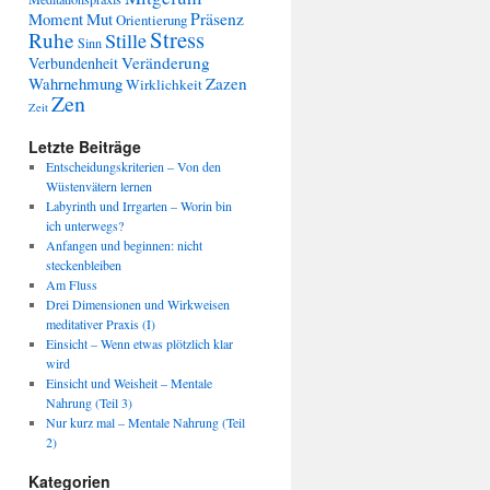
Präsenz
Moment
Mut
Orientierung
Stress
Ruhe
Stille
Sinn
Veränderung
Verbundenheit
Wahrnehmung
Zazen
Wirklichkeit
Zen
Zeit
Letzte Beiträge
Entscheidungskriterien – Von den
Wüstenvätern lernen
Labyrinth und Irrgarten – Worin bin
ich unterwegs?
Anfangen und beginnen: nicht
steckenbleiben
Am Fluss
Drei Dimensionen und Wirkweisen
meditativer Praxis (I)
Einsicht – Wenn etwas plötzlich klar
wird
Einsicht und Weisheit – Mentale
Nahrung (Teil 3)
Nur kurz mal – Mentale Nahrung (Teil
2)
Kategorien