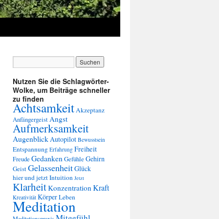
Nutzen Sie die Schlagwörter-
Wolke, um Beiträge schneller
zu finden
Achtsamkeit
Akzeptanz
Angst
Anfängergeist
Aufmerksamkeit
Augenblick
Autopilot
Bewusstsein
Freiheit
Entspannung
Erfahrung
Gedanken
Gehirn
Freude
Gefühle
Gelassenheit
Glück
Geist
hier und jetzt
Intuition
Jetzt
Klarheit
Kraft
Konzentration
Körper
Leben
Kreativität
Meditation
Mitgefühl
Meditationspraxis