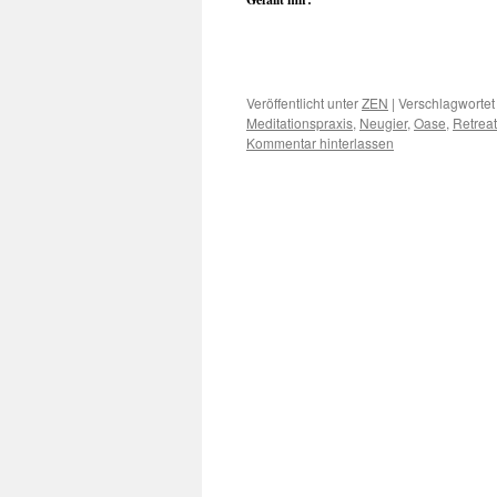
Veröffentlicht unter
ZEN
|
Verschlagwortet
Meditationspraxis
,
Neugier
,
Oase
,
Retreat
Kommentar hinterlassen