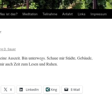
Was ist das?
Meditation
Teilnahme
Anfahrt
Links
Impressum
e
ng D. Sauer
eine Auszeit. Bin unterwegs. Schaue mir Städte, Gebäude,
mir auch Zeit zum Lesen und Ruhen.
X
LinkedIn
Xing
E-Mail