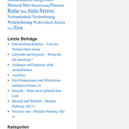
Präsenz
Moment
Mut
Orientierung
Stress
Ruhe
Stille
Sinn
Veränderung
Verbundenheit
Wahrnehmung
Zazen
Wirklichkeit
Zen
Zeit
Letzte Beiträge
Entscheidungskriterien – Von den
Wüstenvätern lernen
Labyrinth und Irrgarten – Worin bin
ich unterwegs?
Anfangen und beginnen: nicht
steckenbleiben
Am Fluss
Drei Dimensionen und Wirkweisen
meditativer Praxis (I)
Einsicht – Wenn etwas plötzlich klar
wird
Einsicht und Weisheit – Mentale
Nahrung (Teil 3)
Nur kurz mal – Mentale Nahrung (Teil
2)
Kategorien