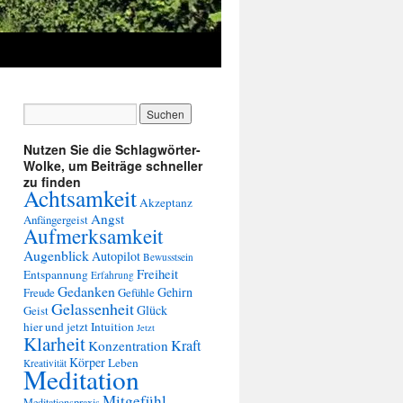
Nutzen Sie die Schlagwörter-
Wolke, um Beiträge schneller
zu finden
Achtsamkeit
Akzeptanz
Angst
Anfängergeist
Aufmerksamkeit
Augenblick
Autopilot
Bewusstsein
Freiheit
Entspannung
Erfahrung
Gedanken
Gehirn
Freude
Gefühle
Gelassenheit
Glück
Geist
hier und jetzt
Intuition
Jetzt
Klarheit
Kraft
Konzentration
Körper
Leben
Kreativität
Meditation
Mitgefühl
Meditationspraxis