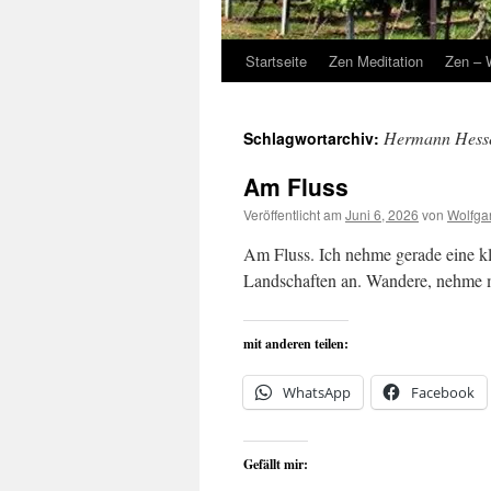
Startseite
Zen Meditation
Zen – 
Hermann Hess
Schlagwortarchiv:
Am Fluss
Veröffentlicht am
Juni 6, 2026
von
Wolfga
Am Fluss. Ich nehme gerade eine kl
Landschaften an. Wandere, nehme 
mit anderen teilen:
WhatsApp
Facebook
Gefällt mir: