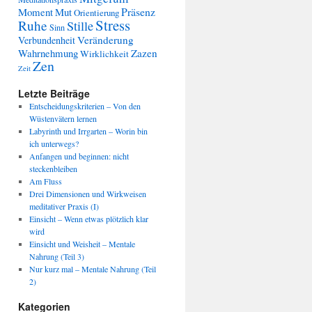
Präsenz
Moment
Mut
Orientierung
Stress
Ruhe
Stille
Sinn
Veränderung
Verbundenheit
Wahrnehmung
Zazen
Wirklichkeit
Zen
Zeit
Letzte Beiträge
Entscheidungskriterien – Von den
Wüstenvätern lernen
Labyrinth und Irrgarten – Worin bin
ich unterwegs?
Anfangen und beginnen: nicht
steckenbleiben
Am Fluss
Drei Dimensionen und Wirkweisen
meditativer Praxis (I)
Einsicht – Wenn etwas plötzlich klar
wird
Einsicht und Weisheit – Mentale
Nahrung (Teil 3)
Nur kurz mal – Mentale Nahrung (Teil
2)
Kategorien