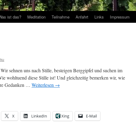
Was ist das?
Meditation
Teilnahme
Anfahrt
Links
Impressum
iku
Wir sehnen uns nach Stille, besteigen Berggipfel und suchen im
e wohltuend diese Stille ist! Und gleichzeitig bemerken wir, wie
nsere Gedanken …
Weiterlesen
→
X
LinkedIn
Xing
E-Mail