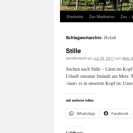
Startseite
Zen Meditation
Zen – 
Hektik
Schlagwortarchiv:
Stille
Veröffentlicht am
Juli 29, 2017
von
Web-J
Suchen nach Stille – Lärm im Kopf 
Urlaub einsame Strände am Meer. Wi
»laut« es in unserem Kopf ist. U
mit anderen teilen:
WhatsApp
Facebook
Gefällt mir: