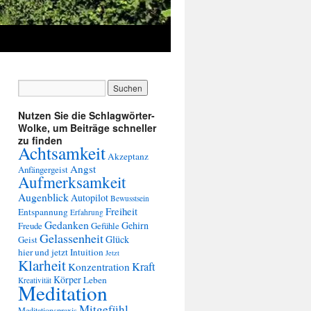
Nutzen Sie die Schlagwörter-
Wolke, um Beiträge schneller
zu finden
Achtsamkeit
Akzeptanz
Angst
Anfängergeist
Aufmerksamkeit
Augenblick
Autopilot
Bewusstsein
Freiheit
Entspannung
Erfahrung
Gedanken
Gehirn
Freude
Gefühle
Gelassenheit
Glück
Geist
hier und jetzt
Intuition
Jetzt
Klarheit
Kraft
Konzentration
Körper
Leben
Kreativität
Meditation
Mitgefühl
Meditationspraxis