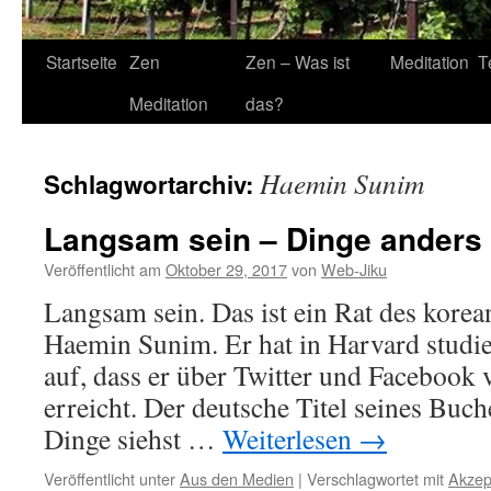
Startseite
Zen
Zen – Was ist
Meditation
T
Meditation
das?
Haemin Sunim
Schlagwortarchiv:
Langsam sein – Dinge anders
Veröffentlicht am
Oktober 29, 2017
von
Web-Jiku
Langsam sein. Das ist ein Rat des kor
Haemin Sunim. Er hat in Harvard studie
auf, dass er über Twitter und Facebook
erreicht. Der deutsche Titel seines Buc
Dinge siehst …
Weiterlesen
→
Veröffentlicht unter
Aus den Medien
|
Verschlagwortet mit
Akzep