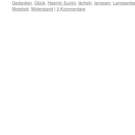
Gedanken
,
Glück
,
Haemin Sunim
,
lächeln
,
langsam
,
Langsamke
Weisheit
,
Widerstand
|
3 Kommentare