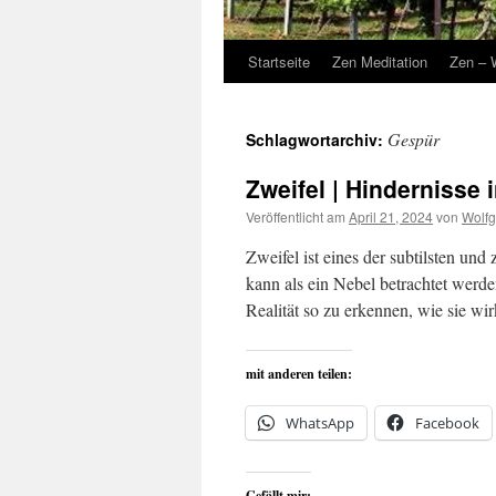
Startseite
Zen Meditation
Zen – 
Gespür
Schlagwortarchiv:
Zweifel | Hindernisse 
Veröffentlicht am
April 21, 2024
von
Wolfg
Zweifel ist eines der subtilsten und
kann als ein Nebel betrachtet werden
Realität so zu erkennen, wie sie wi
mit anderen teilen:
WhatsApp
Facebook
Gefällt mir: