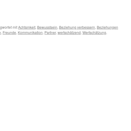
gwortet mit
Achtsmkeit
,
Bewusstsein
,
Beziehung verbessern
,
Beziehungen
e
,
Freunde
,
Kommunikation
,
Partner
,
wertschätzend
,
Wertschätzung
,