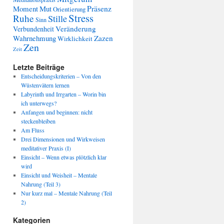
Präsenz
Moment
Mut
Orientierung
Stress
Ruhe
Stille
Sinn
Veränderung
Verbundenheit
Wahrnehmung
Zazen
Wirklichkeit
Zen
Zeit
Letzte Beiträge
Entscheidungskriterien – Von den
Wüstenvätern lernen
Labyrinth und Irrgarten – Worin bin
ich unterwegs?
Anfangen und beginnen: nicht
steckenbleiben
Am Fluss
Drei Dimensionen und Wirkweisen
meditativer Praxis (I)
Einsicht – Wenn etwas plötzlich klar
wird
Einsicht und Weisheit – Mentale
Nahrung (Teil 3)
Nur kurz mal – Mentale Nahrung (Teil
2)
Kategorien