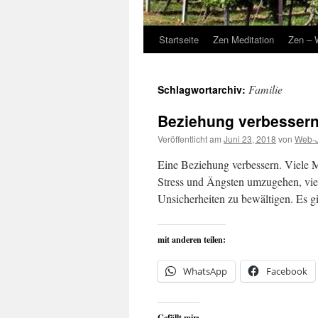
Startseite
Zen Meditation
Zen – 
Familie
Schlagwortarchiv:
Beziehung verbessern
Veröffentlicht am
Juni 23, 2018
von
Web-J
Eine Beziehung verbessern. Viele M
Stress und Ängsten umzugehen, viell
Unsicherheiten zu bewältigen. Es gi
mit anderen teilen:
WhatsApp
Facebook
Gefällt mir: