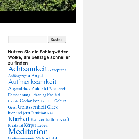
Nutzen Sie die Schlagwörter-
Wolke, um Beiträge schneller
zu finden
Achtsamkeit
Akzeptanz
Angst
Anfängergeist
Aufmerksamkeit
Augenblick
Autopilot
Bewusstsein
Freiheit
Entspannung
Erfahrung
Gedanken
Gehirn
Freude
Gefühle
Gelassenheit
Glück
Geist
hier und jetzt
Intuition
Jetzt
Klarheit
Kraft
Konzentration
Körper
Leben
Kreativität
Meditation
Mitgefühl
Meditationspraxis