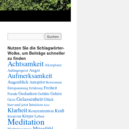
Nutzen Sie die Schlagwörter-
Wolke, um Beiträge schneller
zu finden
Achtsamkeit
Akzeptanz
Angst
Anfängergeist
Aufmerksamkeit
Augenblick
Autopilot
Bewusstsein
Freiheit
Entspannung
Erfahrung
Gedanken
Gehirn
Freude
Gefühle
Gelassenheit
Glück
Geist
hier und jetzt
Intuition
Jetzt
Klarheit
Kraft
Konzentration
Körper
Leben
Kreativität
Meditation
Mitgefühl
Meditationspraxis