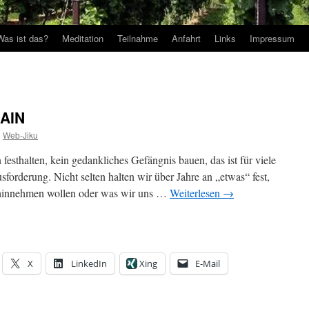
Was ist das?
Meditation
Teilnahme
Anfahrt
Links
Impressum
RAIN
n
Web-Jiku
festhalten, kein gedankliches Gefängnis bauen, das ist für viele
orderung. Nicht selten halten wir über Jahre an „etwas“ fest,
t hinnehmen wollen oder was wir uns …
Weiterlesen
→
X
LinkedIn
Xing
E-Mail