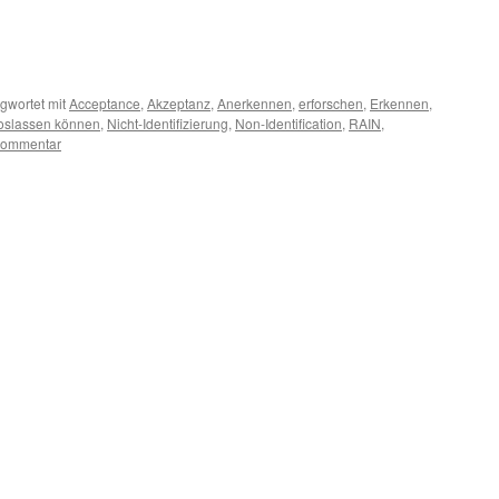
gwortet mit
Acceptance
,
Akzeptanz
,
Anerkennen
,
erforschen
,
Erkennen
,
oslassen können
,
Nicht-Identifizierung
,
Non-Identification
,
RAIN
,
Kommentar