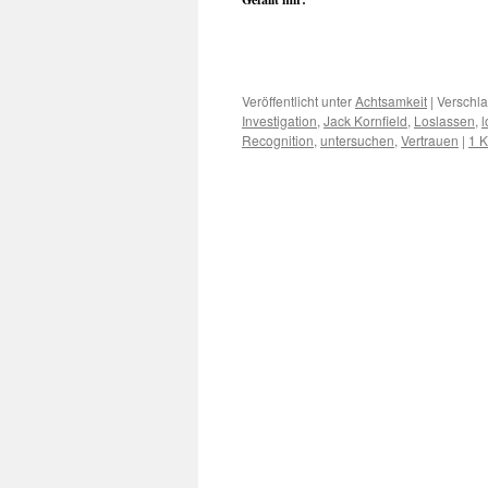
Veröffentlicht unter
Achtsamkeit
|
Verschla
Investigation
,
Jack Kornfield
,
Loslassen
,
l
Recognition
,
untersuchen
,
Vertrauen
|
1 