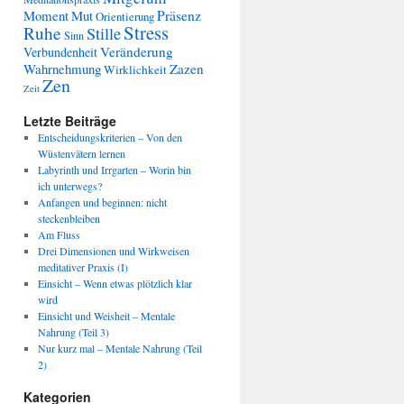
Präsenz
Moment
Mut
Orientierung
Stress
Ruhe
Stille
Sinn
Veränderung
Verbundenheit
Wahrnehmung
Zazen
Wirklichkeit
Zen
Zeit
Letzte Beiträge
Entscheidungskriterien – Von den
Wüstenvätern lernen
Labyrinth und Irrgarten – Worin bin
ich unterwegs?
Anfangen und beginnen: nicht
steckenbleiben
Am Fluss
Drei Dimensionen und Wirkweisen
meditativer Praxis (I)
Einsicht – Wenn etwas plötzlich klar
wird
Einsicht und Weisheit – Mentale
Nahrung (Teil 3)
Nur kurz mal – Mentale Nahrung (Teil
2)
Kategorien