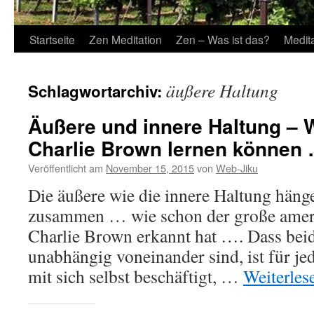
Startseite
Zen Meditation
Zen – Was ist das?
Medit
äußere Haltung
Schlagwortarchiv:
Äußere und innere Haltung – 
Charlie Brown lernen können
Veröffentlicht am
November 15, 2015
von
Web-Jiku
Die äußere wie die innere Haltung häng
zusammen … wie schon der große amer
Charlie Brown erkannt hat …. Dass bei
unabhängig voneinander sind, ist für jed
mit sich selbst beschäftigt, …
Weiterle