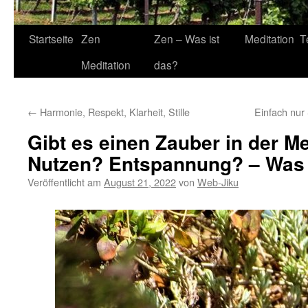
Startseite
Zen
Zen – Was ist
Meditation
T
Meditation
das?
←
Harmonie, Respekt, Klarheit, Stille
Einfach nur 
Gibt es einen Zauber in der M
Nutzen? Entspannung? – Was 
Veröffentlicht am
August 21, 2022
von
Web-Jiku