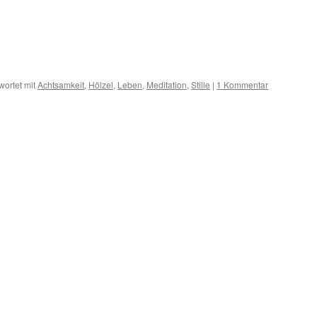
ortet mit
Achtsamkeit
,
Hölzel
,
Leben
,
Meditation
,
Stille
|
1 Kommentar