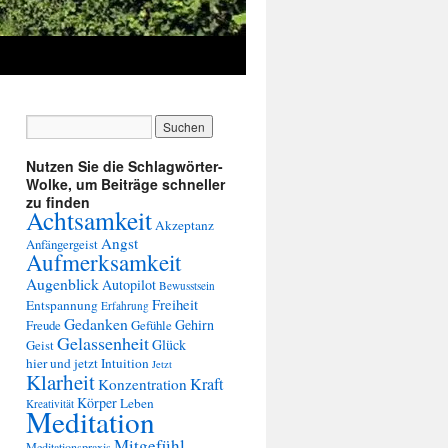
Nutzen Sie die Schlagwörter-
Wolke, um Beiträge schneller
zu finden
Achtsamkeit
Akzeptanz
Angst
Anfängergeist
Aufmerksamkeit
Augenblick
Autopilot
Bewusstsein
Freiheit
Entspannung
Erfahrung
Gedanken
Gehirn
Freude
Gefühle
Gelassenheit
Glück
Geist
hier und jetzt
Intuition
Jetzt
Klarheit
Kraft
Konzentration
Körper
Leben
Kreativität
Meditation
Mitgefühl
Meditationspraxis