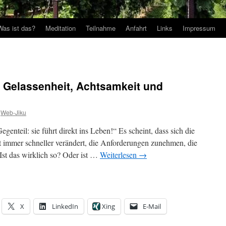
Was ist das?
Meditation
Teilnahme
Anfahrt
Links
Impressum
e, Gelassenheit, Achtsamkeit und
Web-Jiku
genteil: sie führt direkt ins Leben!“ Es scheint, dass sich die
 immer schneller verändert, die Anforderungen zunehmen, die
st das wirklich so? Oder ist …
Weiterlesen
→
X
LinkedIn
Xing
E-Mail