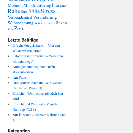
Präsenz
Moment
Mut
Orientierung
Stress
Ruhe
Stille
Sinn
Veränderung
Verbundenheit
Wahrnehmung
Zazen
Wirklichkeit
Zen
Zeit
Letzte Beiträge
Entscheidungskriterien – Von den
Wüstenvätern lernen
Labyrinth und Irrgarten – Worin bin
ich unterwegs?
Anfangen und beginnen: nicht
steckenbleiben
Am Fluss
Drei Dimensionen und Wirkweisen
meditativer Praxis (I)
Einsicht – Wenn etwas plötzlich klar
wird
Einsicht und Weisheit – Mentale
Nahrung (Teil 3)
Nur kurz mal – Mentale Nahrung (Teil
2)
Kategorien