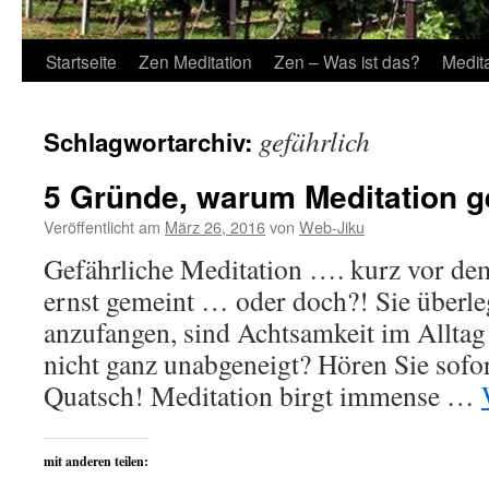
Startseite
Zen Meditation
Zen – Was ist das?
Medit
gefährlich
Schlagwortarchiv:
5 Gründe, warum Meditation ge
Veröffentlicht am
März 26, 2016
von
Web-Jiku
Gefährliche Meditation …. kurz vor dem
ernst gemeint … oder doch?! Sie überle
anzufangen, sind Achtsamkeit im Allta
nicht ganz unabgeneigt? Hören Sie sofo
Quatsch! Meditation birgt immense …
mit anderen teilen: